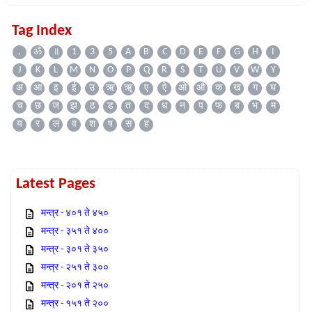
Tag Index
.
ॐ
॥
1
3
5
A
B
C
D
E
F
G
H
I
J
K
L
M
N
O
P
Q
R
S
T
U
V
W
Y
अ
आ
इ
ई
उ
ऋ
ॠ
ए
ऐ
ओ
औ
क
ख
ग
घ
च
छ
ज
झ
ठ
ड
त
द
ध
न
प
फ
ब
भ
म
य
र
ल
व
श
ष
स
ह
Latest Pages
मन्त्र - ४०१ ते ४५०
मन्त्र - ३५१ ते ४००
मन्त्र - ३०१ ते ३५०
मन्त्र - २५१ ते ३००
मन्त्र - २०१ ते २५०
मन्त्र - १५१ ते २००