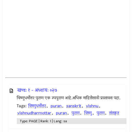
खण्डः १ - अध्यायः ०२७
विष्णुधर्मोत्तर पुराण एक उपपुराण आहे.अधिक माहितीसाठी प्रस्तावना पहा.
Tags:
विष्णुधर्मोत्तर
,
puran
,
sanskrit
,
vishnu
,
vishnudharmottar
,
puran
,
पुराण
,
विष्णु
,
पुराण
,
संस्कृत
Type: PAGE | Rank: 1 | Lang: sa