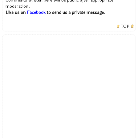
Comments written here will be public after appropriate
moderation.
Like us on
Facebook
to send us a private message.
TOP