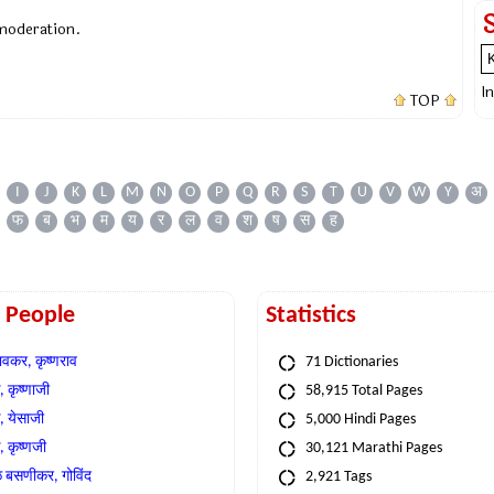
 moderation.
I
TOP
I
J
K
L
M
N
O
P
Q
R
S
T
U
V
W
Y
अ
फ
ब
भ
म
य
र
ल
व
श
ष
स
ह
t People
Statistics
वकर, कृष्णराव
71 Dictionaries
 कृष्णाजी
58,915 Total Pages
, येसाजी
5,000 Hindi Pages
, कृष्णजी
30,121 Marathi Pages
े बसणीकर, गोविंद
2,921 Tags