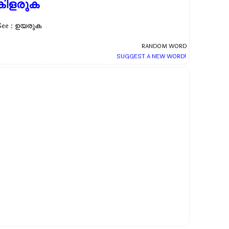
കിളരുക
See : ഉയരുക
RANDOM WORD
SUGGEST A NEW WORD!