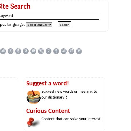
Site Search
nput language:
आ
इ
ई
उ
ऋ
ॠ
ए
ऐ
ओ
औ
क
Suggest a word!
Suggest new words or meaning to
our dictionary!!
Curious Content
Content that can spike your interest!