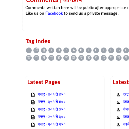
Comments | अभिप्राय
Comments written here will be public after appropriate
Like us on
Facebook
to send us a private message.
Tag Index
.
ॐ
॥
1
3
5
A
B
C
D
E
F
G
H
ख
ग
घ
च
छ
ज
झ
ठ
ड
त
द
ध
न
प
Latest Pages
Lates
मन्त्र - ४०१ ते ४५०
खटा
मन्त्र - ३५१ ते ४००
कंक,
मन्त्र - ३०१ ते ३५०
कंक
मन्त्र - २५१ ते ३००
कंक
मन्त्र - २०१ ते २५०
काळ