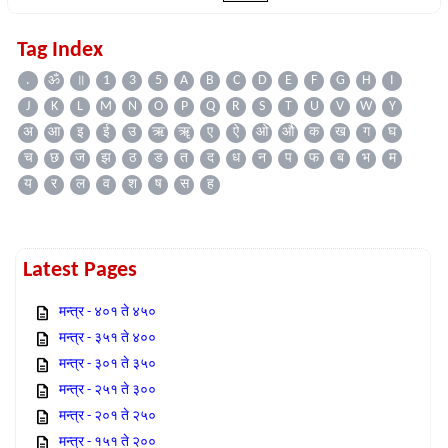
Tag Index
.
ॐ
॥
1
3
5
A
B
C
D
E
F
G
H
I
J
K
L
M
N
O
P
Q
R
S
T
U
V
W
Y
अ
आ
इ
ई
उ
ऋ
ॠ
ए
ऐ
ओ
औ
क
ख
ग
घ
च
छ
ज
झ
ठ
ड
त
द
ध
न
प
फ
ब
भ
म
य
र
ल
व
श
ष
स
ह
Latest Pages
मन्त्र - ४०१ ते ४५०
मन्त्र - ३५१ ते ४००
मन्त्र - ३०१ ते ३५०
मन्त्र - २५१ ते ३००
मन्त्र - २०१ ते २५०
मन्त्र - १५१ ते २००