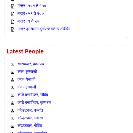
मन्त्र - १०१ ते १५०
मन्त्र - ५१ ते १००
मन्त्र - १ ते ५०
मन्त्र प्रतिलोम दुर्गासप्तशती पाठविधिः
Latest People
खटावकर, कृष्णराव
कंक, कृष्णाजी
कंक, येसाजी
कंक, कृष्णजी
काळे बसणीकर, गोविंद
काळे बसणीकर, कृष्णराव
कोल्हटकर, बळवंत
कोल्हटकर, लक्ष्मण
कोल्हटकर, गोविंद