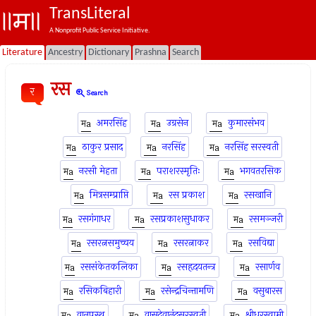
TransLiteral
A Nonprofit Public Service Initiative.
Literature
Ancestry
Dictionary
Prashna
Search
रस
र
zoom_in
Search
अमरसिंह
उग्रसेन
कुमारसंभव
ठाकुर प्रसाद
नरसिंह
नरसिंह सरस्वती
नरसी मेहता
पराशरस्मृतिः
भगवतरसिक
मित्रसम्‍प्राप्ति
रस प्रकाश
रसखानि
रसगंगाधर
रसप्रकाशसुधाकर
रसमञ्जरी
रसरत्नसमुच्चय
रसरत्नाकर
रसविद्या
रससंकेतकलिका
रसहृदयतन्त्र
रसार्णव
रसिकबिहारी
रसेन्द्रचिन्तामणि
वसुबारस
वानप्रस्थ
वासुदेवानंदसरस्वती
श्रीधरस्वामी