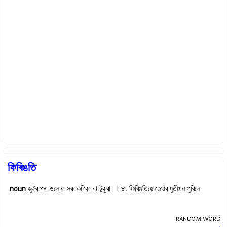
ফিৰিঙতি
noun
জুইৰ পৰা ওলোৱা সৰু কণিকা বা টুকুৰা Ex.
ফিৰিঙতিয়ে তেওঁৰ ধুতীখন পুৰিলে
RANDOM WORD