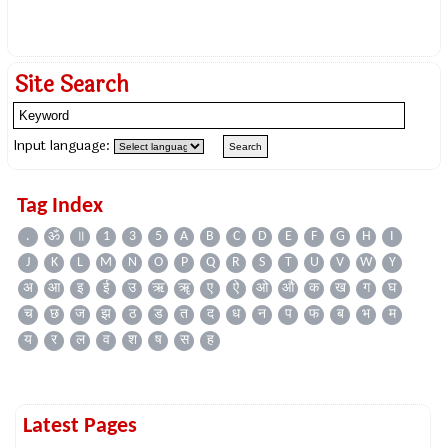
Site Search
Input language:
Tag Index
.
ॐ
॥
1
3
5
A
B
C
D
E
F
G
H
I
J
K
L
M
N
O
P
Q
R
S
T
U
V
W
Y
अ
आ
इ
ई
उ
ऋ
ॠ
ए
ऐ
ओ
औ
क
ख
ग
घ
च
छ
ज
झ
ठ
ड
त
द
ध
न
प
फ
ब
भ
म
य
र
ल
व
श
ष
स
ह
Latest Pages