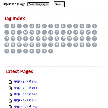
Input language:
Tag Index
.
ॐ
॥
1
3
5
A
B
C
D
E
F
G
H
I
J
K
L
M
N
O
P
Q
R
S
T
U
V
W
Y
अ
आ
इ
ई
उ
ऋ
ॠ
ए
ऐ
ओ
औ
क
ख
ग
घ
च
छ
ज
झ
ठ
ड
त
द
ध
न
प
फ
ब
भ
म
य
र
ल
व
श
ष
स
ह
Latest Pages
मन्त्र - ४०१ ते ४५०
मन्त्र - ३५१ ते ४००
मन्त्र - ३०१ ते ३५०
मन्त्र - २५१ ते ३००
मन्त्र - २०१ ते २५०