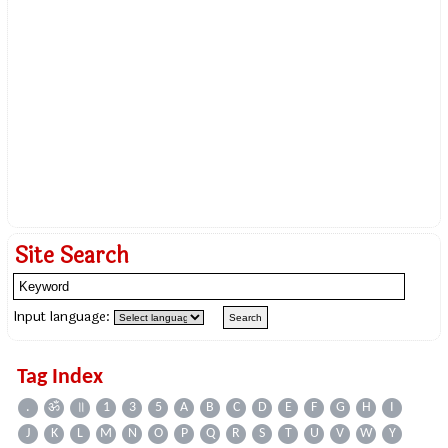
Site Search
Input language:
Tag Index
.
ॐ
॥
1
3
5
A
B
C
D
E
F
G
H
I
J
K
L
M
N
O
P
Q
R
S
T
U
V
W
Y