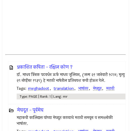
प्रकाशित कविता - रक्षिल कोण ?
डॉ. माधव त्रिंबक पटवर्धन ऊर्फ माधव जूलियन, (जन्म २१ जानेवारी १८९४; मृत्यु
२९ नोव्हेंबर १९३९) हे मराठी भाषेतील प्रतिथयश कवी होऊन गेले.
Tags:
meghadoot
,
translation
,
भाषांतर
,
मेघदूत
,
मराठी
Type: PAGE | Rank: 1 | Lang: mr
मेघदूत - पूर्वमेघ
महाकवी कालिदास यांच्या मेघदूत काव्याचे मराठी समवृत्त व समश्लोकी
भाषांतर.