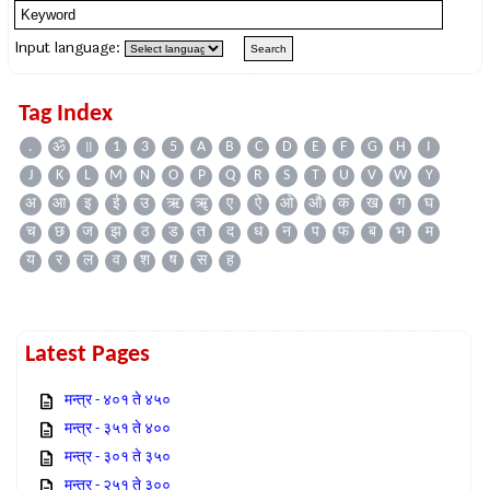
Input language:
Tag Index
.
ॐ
॥
1
3
5
A
B
C
D
E
F
G
H
I
J
K
L
M
N
O
P
Q
R
S
T
U
V
W
Y
अ
आ
इ
ई
उ
ऋ
ॠ
ए
ऐ
ओ
औ
क
ख
ग
घ
च
छ
ज
झ
ठ
ड
त
द
ध
न
प
फ
ब
भ
म
य
र
ल
व
श
ष
स
ह
Latest Pages
मन्त्र - ४०१ ते ४५०
मन्त्र - ३५१ ते ४००
मन्त्र - ३०१ ते ३५०
मन्त्र - २५१ ते ३००