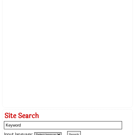
Site Search
Input language: