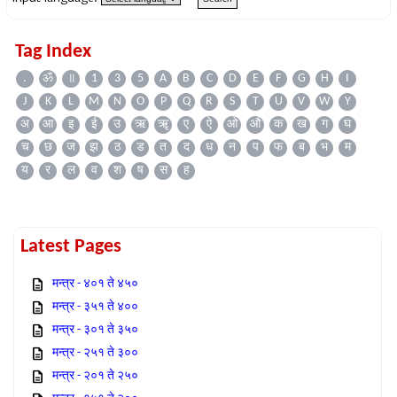
Tag Index
.
ॐ
॥
1
3
5
A
B
C
D
E
F
G
H
I
J
K
L
M
N
O
P
Q
R
S
T
U
V
W
Y
अ
आ
इ
ई
उ
ऋ
ॠ
ए
ऐ
ओ
औ
क
ख
ग
घ
च
छ
ज
झ
ठ
ड
त
द
ध
न
प
फ
ब
भ
म
य
र
ल
व
श
ष
स
ह
Latest Pages
मन्त्र - ४०१ ते ४५०
मन्त्र - ३५१ ते ४००
मन्त्र - ३०१ ते ३५०
मन्त्र - २५१ ते ३००
मन्त्र - २०१ ते २५०