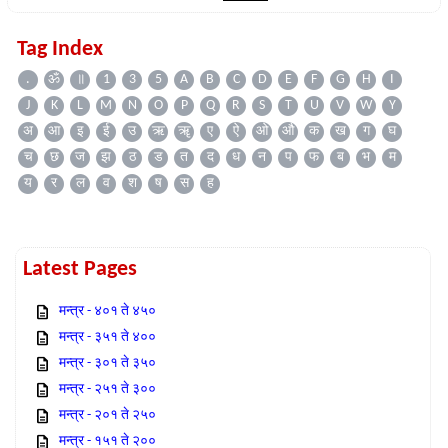
Tag Index
.
ॐ
॥
1
3
5
A
B
C
D
E
F
G
H
I
J
K
L
M
N
O
P
Q
R
S
T
U
V
W
Y
अ
आ
इ
ई
उ
ऋ
ॠ
ए
ऐ
ओ
औ
क
ख
ग
घ
च
छ
ज
झ
ठ
ड
त
द
ध
न
प
फ
ब
भ
म
य
र
ल
व
श
ष
स
ह
Latest Pages
मन्त्र - ४०१ ते ४५०
मन्त्र - ३५१ ते ४००
मन्त्र - ३०१ ते ३५०
मन्त्र - २५१ ते ३००
मन्त्र - २०१ ते २५०
मन्त्र - १५१ ते २००