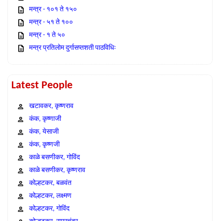
मन्त्र - १०१ ते १५०
मन्त्र - ५१ ते १००
मन्त्र - १ ते ५०
मन्त्र प्रतिलोम दुर्गासप्तशती पाठविधिः
Latest People
खटावकर, कृष्णराव
कंक, कृष्णाजी
कंक, येसाजी
कंक, कृष्णजी
काळे बसणीकर, गोविंद
काळे बसणीकर, कृष्णराव
कोल्हटकर, बळवंत
कोल्हटकर, लक्ष्मण
कोल्हटकर, गोविंद