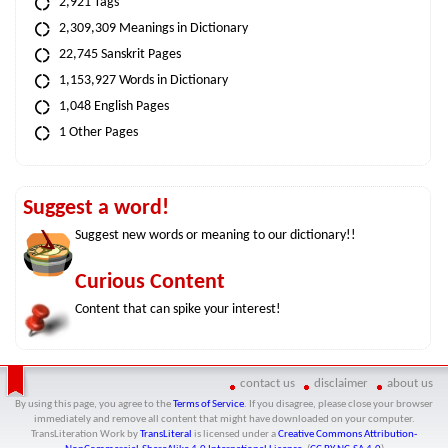
2,921 Tags
2,309,309 Meanings in Dictionary
22,745 Sanskrit Pages
1,153,927 Words in Dictionary
1,048 English Pages
1 Other Pages
Suggest a word!
Suggest new words or meaning to our dictionary!!
Curious Content
Content that can spike your interest!
contact us
disclaimer
about us
By using this page, you agree to the
Terms of Service
. If you disagree, please close your browser
immediately and remove all content that might have downloaded on your computer.
TransLiteration Work
by
TransLiteral
is licensed under a
Creative Commons Attribution-