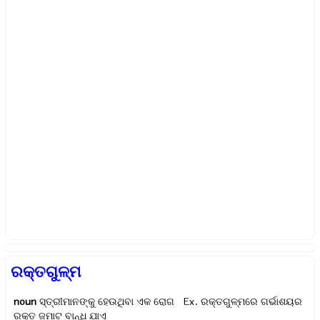
ରକ୍ତଗୁଳ୍ମ
noun
ସ୍ତ୍ରୀମାନଙ୍କୁ ହେଉଥିବା ଏକ ରୋଗ Ex.
ରକ୍ତଗୁଳ୍ମରେ ଗର୍ଭାଶୟର
ରକ୍ତ ଜମାଟ ବାନ୍ଧି ଯାଏ