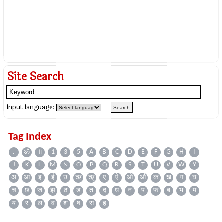
Site Search
Input language:
Tag Index
.
ॐ
॥
1
3
5
A
B
C
D
E
F
G
H
I
J
K
L
M
N
O
P
Q
R
S
T
U
V
W
Y
अ
आ
इ
ई
उ
ऋ
ॠ
ए
ऐ
ओ
औ
क
ख
ग
घ
च
छ
ज
झ
ठ
ड
त
द
ध
न
प
फ
ब
भ
म
य
र
ल
व
श
ष
स
ह