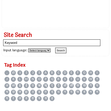
Site Search
Input language:
Tag Index
.
ॐ
॥
1
3
5
A
B
C
D
E
F
G
H
I
J
K
L
M
N
O
P
Q
R
S
T
U
V
W
Y
अ
आ
इ
ई
उ
ऋ
ॠ
ए
ऐ
ओ
औ
क
ख
ग
घ
च
छ
ज
झ
ठ
ड
त
द
ध
न
प
फ
ब
भ
म
य
र
ल
व
श
ष
स
ह