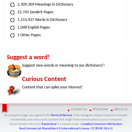
2,309,309 Meanings in Dictionary
22,745 Sanskrit Pages
1,153,927 Words in Dictionary
1,048 English Pages
1 Other Pages
Suggest a word!
Suggest new words or meaning to our dictionary!!
Curious Content
Content that can spike your interest!
contact us
disclaimer
about us
By using this page, you agree to the
Terms of Service
. If you disagree, please close your browser
immediately and remove all content that might have downloaded on your computer.
TransLiteration Work
by
TransLiteral
is licensed under a
Creative Commons Attribution-
NonCommercial-ShareAlike 4.0 International License
. (
CC BY-NC-SA 4.0
)