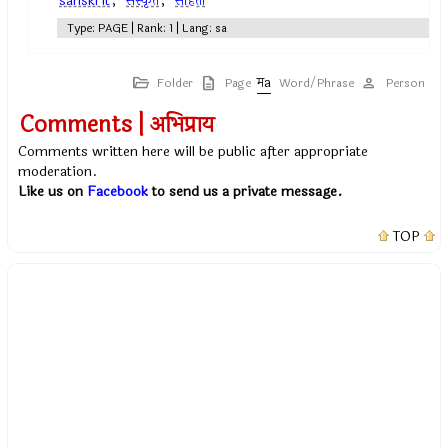
sanskrit
,
संस्कृत
,
संहिता
Type: PAGE | Rank: 1 | Lang: sa
Folder
Page
Word/Phrase
Person
Comments | अभिप्राय
Comments written here will be public after appropriate
moderation.
Like us on
Facebook
to send us a private message.
TOP