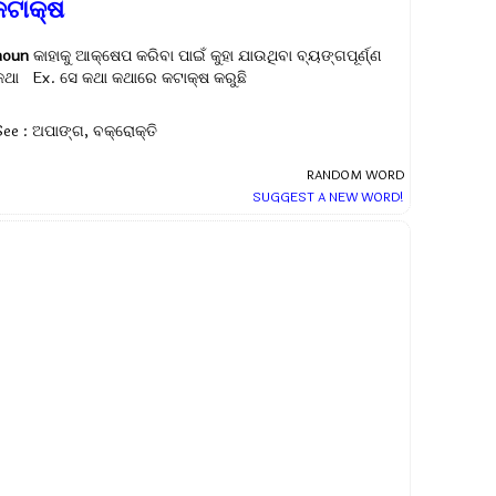
କଟାକ୍ଷ
noun
କାହାକୁ ଆକ୍ଷେପ କରିବା ପାଇଁ କୁହା ଯାଉଥିବା ବ୍ୟଙ୍ଗପୂର୍ଣ୍ଣ
କଥା Ex.
ସେ କଥା କଥାରେ କଟାକ୍ଷ କରୁଛି
See : ଅପାଙ୍ଗ, ବକ୍ରୋକ୍ତି
RANDOM WORD
SUGGEST A NEW WORD!