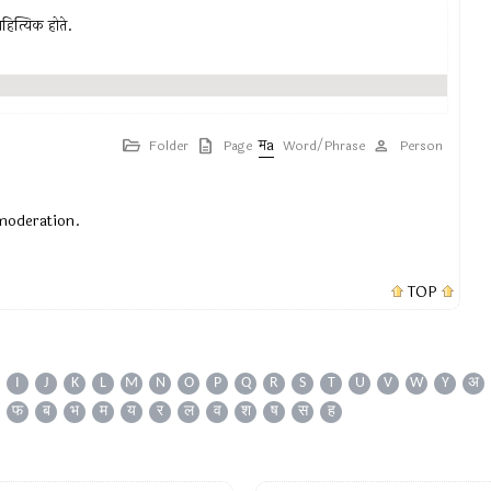
हित्यिक होते.
Folder
Page
Word/Phrase
Person
 moderation.
TOP
I
J
K
L
M
N
O
P
Q
R
S
T
U
V
W
Y
अ
फ
ब
भ
म
य
र
ल
व
श
ष
स
ह