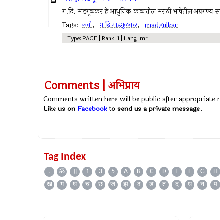
ग.दि. माडगूळकर हे आधुनिक काळातील मराठी भाषेतील अग्रगण्य सा
Tags:
कवी
,
ग दि माडगूळकर
,
madgulkar
Type: PAGE | Rank: 1 | Lang: mr
Comments | अभिप्राय
Comments written here will be public after appropriate
Like us on
Facebook
to send us a private message.
Tag Index
.
ॐ
॥
1
3
5
A
B
C
D
E
F
G
H
ख
ग
घ
च
छ
ज
झ
ठ
ड
त
द
ध
न
प