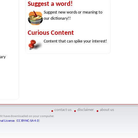
Suggest a word!
Suggest new words or meaning to
our dictionary!!
Curious Content
Content that can spike your interest!
nary
contact us
disclaimer
about us
might have downloaded on your computer.
al License
. (
CC BY-NC-SA 4.0
)