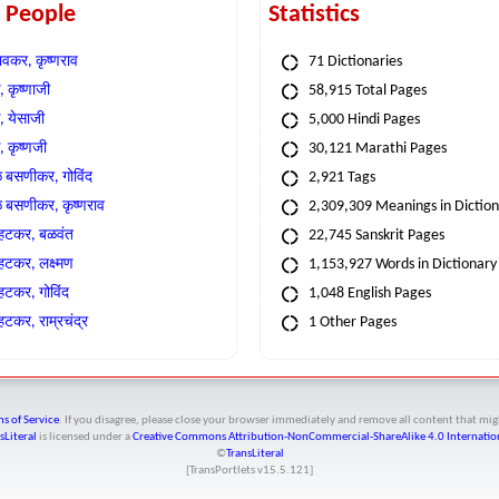
t People
Statistics
वकर, कृष्णराव
71 Dictionaries
 कृष्णाजी
58,915 Total Pages
, येसाजी
5,000 Hindi Pages
, कृष्णजी
30,121 Marathi Pages
े बसणीकर, गोविंद
2,921 Tags
े बसणीकर, कृष्णराव
2,309,309 Meanings in Dictio
्हटकर, बळवंत
22,745 Sanskrit Pages
्हटकर, लक्ष्मण
1,153,927 Words in Dictionary
्हटकर, गोविंद
1,048 English Pages
हटकर, राम्रचंद्र
1 Other Pages
s of Service
. If you disagree, please close your browser immediately and remove all content that 
sLiteral
is licensed under a
Creative Commons Attribution-NonCommercial-ShareAlike 4.0 Internation
©
TransLiteral
[TransPortlets v
15.5.121
]