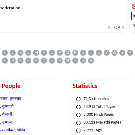
 moderation.
I
TOP
I
J
K
L
M
N
O
P
Q
R
S
T
U
V
W
Y
अ
फ
ब
भ
म
य
र
ल
व
श
ष
स
ह
t People
Statistics
वकर, कृष्णराव
71 Dictionaries
 कृष्णाजी
58,915 Total Pages
, येसाजी
5,000 Hindi Pages
, कृष्णजी
30,121 Marathi Pages
े बसणीकर, गोविंद
2,921 Tags