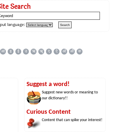
Site Search
nput language:
आ
इ
ई
उ
ऋ
ॠ
ए
ऐ
ओ
औ
क
Suggest a word!
Suggest new words or meaning to
our dictionary!!
Curious Content
Content that can spike your interest!