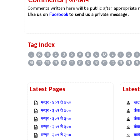
Comments | अभिप्राय
Comments written here will be public after appropriate
Like us on
Facebook
to send us a private message.
Tag Index
.
ॐ
॥
1
3
5
A
B
C
D
E
F
G
H
ख
ग
घ
च
छ
ज
झ
ठ
ड
त
द
ध
न
प
Latest Pages
Lates
मन्त्र - ४०१ ते ४५०
खटा
मन्त्र - ३५१ ते ४००
कंक,
मन्त्र - ३०१ ते ३५०
कंक
मन्त्र - २५१ ते ३००
कंक
मन्त्र - २०१ ते २५०
काळ