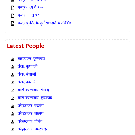
मन्त्र - ५१ ते १००
मन्त्र - १ ते ५०
मन्त्र प्रतिलोम दुर्गासप्तशती पाठविधिः
Latest People
खटावकर, कृष्णराव
कंक, कृष्णाजी
कंक, येसाजी
कंक, कृष्णजी
काळे बसणीकर, गोविंद
काळे बसणीकर, कृष्णराव
कोल्हटकर, बळवंत
कोल्हटकर, लक्ष्मण
कोल्हटकर, गोविंद
कोल्हटकर, राम्रचंद्र