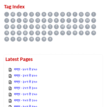
Tag Index
.
ॐ
॥
1
3
5
A
B
C
D
E
F
G
H
I
J
K
L
M
N
O
P
Q
R
S
T
U
V
W
Y
अ
आ
इ
ई
उ
ऋ
ॠ
ए
ऐ
ओ
औ
क
ख
ग
घ
च
छ
ज
झ
ठ
ड
त
द
ध
न
प
फ
ब
भ
म
य
र
ल
व
श
ष
स
ह
Latest Pages
मन्त्र - ४०१ ते ४५०
मन्त्र - ३५१ ते ४००
मन्त्र - ३०१ ते ३५०
मन्त्र - २५१ ते ३००
मन्त्र - २०१ ते २५०
मन्त्र - १५१ ते २००
मन्त्र - १०१ ते १५०