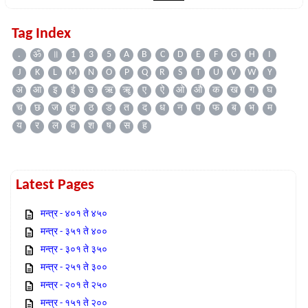
Tag Index
.
ॐ
॥
1
3
5
A
B
C
D
E
F
G
H
I
J
K
L
M
N
O
P
Q
R
S
T
U
V
W
Y
अ
आ
इ
ई
उ
ऋ
ॠ
ए
ऐ
ओ
औ
क
ख
ग
घ
च
छ
ज
झ
ठ
ड
त
द
ध
न
प
फ
ब
भ
म
य
र
ल
व
श
ष
स
ह
Latest Pages
मन्त्र - ४०१ ते ४५०
मन्त्र - ३५१ ते ४००
मन्त्र - ३०१ ते ३५०
मन्त्र - २५१ ते ३००
मन्त्र - २०१ ते २५०
मन्त्र - १५१ ते २००