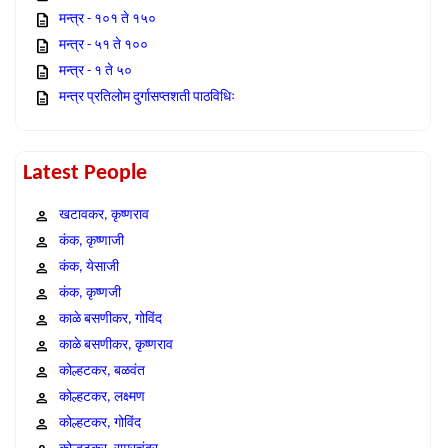
मन्त्र - १०१ ते १५०
मन्त्र - ५१ ते १००
मन्त्र - १ ते ५०
मन्त्र प्रतिलोम दुर्गासप्तशती पाठविधिः
Latest People
खटावकर, कृष्णराव
कंक, कृष्णाजी
कंक, येसाजी
कंक, कृष्णजी
काळे बसणीकर, गोविंद
काळे बसणीकर, कृष्णराव
कोल्हटकर, बळवंत
कोल्हटकर, लक्ष्मण
कोल्हटकर, गोविंद