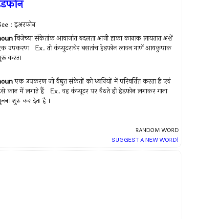
ेडफोन
See : इअरफोन
noun
विजेच्या संकेतांक आवाजांत बदलता आनी हाका कानाक लायतात अशें
एक उपकरण Ex.
तो कंप्युटराचेर बसतांच हेडफोन लावन गाणें आयकुपाक
ुरू करता
noun
एक उपकरण जो वैद्युत संकेतों को ध्वनियों में परिवर्तित करता है एवं
से कान में लगाते हैं Ex.
वह कंप्यूटर पर बैठते ही हेडफोन लगाकर गाना
ुनना शुरु कर देता है ।
RANDOM WORD
SUGGEST A NEW WORD!