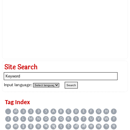
Site Search
Input language:
Tag Index
.
ॐ
॥
1
3
5
A
B
C
D
E
F
G
H
I
J
K
L
M
N
O
P
Q
R
S
T
U
V
W
Y
अ
आ
इ
ई
उ
ऋ
ॠ
ए
ऐ
ओ
औ
क
ख
ग
घ