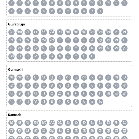
ধ
ন
প
ফ
ব
ভ
ম
য
র
ল
শ
ষ
স
হ
য়
০
১
২
৩
৪
৫
৬
৭
৮
৯
ৰ
ৱ
Gujrati Lipi
અ
આ
ઇ
ઈ
ઉ
ઊ
ઋ
ઍ
એ
ઐ
ઑ
ઓ
ઔ
ક
ખ
ગ
ઘ
ચ
છ
જ
ઝ
ઞ
ટ
ઠ
ડ
ઢ
ણ
ત
થ
દ
ધ
ન
પ
ફ
બ
ભ
મ
ય
ર
લ
વ
શ
ષ
સ
હ
ૐ
૦
૧
૨
૩
૪
૫
૬
૭
૮
૯
Gurmukhi
ਅ
ਆ
ਇ
ਈ
ਉ
ਊ
ਏ
ਐ
ਓ
ਔ
ਕ
ਖ
ਗ
ਘ
ਚ
ਛ
ਜ
ਝ
ਟ
ਠ
ਡ
ਢ
ਣ
ਤ
ਥ
ਦ
ਧ
ਨ
ਪ
ਫ
ਬ
ਭ
ਮ
ਯ
ਰ
ਲ
ਲ਼
ਵ
ਸ਼
ਸ
ਹ
ਖ਼
ਗ਼
ਜ਼
ਫ਼
੧
੨
੩
੪
੫
੬
੭
੮
੯
ੲ
ੳ
ੴ
Kannada
ಅ
ಆ
ಇ
ಈ
ಉ
ಊ
ಋ
ಎ
ಏ
ಐ
ಒ
ಓ
ಔ
ಕ
ಖ
ಗ
ಘ
ಚ
ಛ
ಜ
ಝ
ಟ
ಠ
ಡ
ಢ
ಣ
ತ
ಥ
ದ
ಧ
ನ
ಪ
ಫ
ಬ
ಭ
ಮ
ಯ
ರ
ಲ
ವ
ಶ
ಷ
ಸ
ಹ
೧