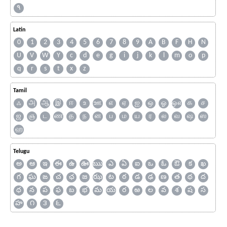
۹
Latin
0
1
2
3
4
5
6
7
8
9
A
B
F
H
N
U
V
W
Y
c
d
e
g
i
j
k
l
m
o
p
q
r
s
t
x
z
Tamil
ஃ
அ
ஆ
இ
ஈ
உ
ஊ
எ
ஏ
ஐ
ஒ
ஓ
ஔ
க
ச
ஜ
ஞ
ட
ண
த
ந
ன
ப
ம
ய
ர
ல
வ
ஷ
ஸ
ஹ
Telugu
అ
ఆ
ఇ
ఈ
ఉ
ఊ
ఋ
ఎ
ఏ
ఐ
ఒ
ఓ
ఔ
క
ఖ
గ
ఘ
ఙ
చ
ఛ
జ
ఝ
ట
ఠ
డ
ఢ
ణ
త
థ
ద
ధ
న
ప
ఫ
బ
భ
మ
య
ర
ఱ
ల
వ
శ
ష
స
హ
౧
౩
౬