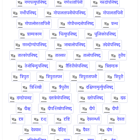
गणपत्युपनिषद्
गणेशतापिनी
गरुडोपनिषद्
गर्भोपनिषद्
गोपालतापनीयोपनिषद्
गोपालतापिनी
गोपालोत्तरतापिनी
गोपीचन्दनोपनिषद्
ग्रन्थ
ग्राम्यकाम
चित्युपनिषद्
चूलिकोपनिषद्
छान्दोग्योपनिषद्
जाबालोपनिषद्
तदेवोपनिषद्
तारकोपनिषद्
तारसार
तालोपनिषद्
तुरीय
तेजोबिन्दूपनिषद्
तैत्तिरीयोपनिषद्
त्रिदण्डक
त्रिपुरा
त्रिपुरातपन
त्रिपुरातापनी
त्रिपुरी
त्रिशिखी
त्रैपुरीय
दक्षिणामूर्त्युपनिषद्
दण्डोपानह
दत्तात्रेयोपनिषद्
दत्तोपनिषद्
दारु
दीक्ष्
दीपशिखोपनिषद्
दीर्घ
दीर्घा
दृप्त
दृश्
दृष्टि
देवगन्धर्व
देवता
देवयान
देहिन्
दैवत
दोष