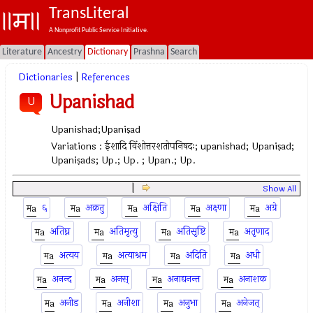
TransLiteral
A Nonprofit Public Service Initiative.
Literature
Ancestry
Dictionary
Prashna
Search
Dictionaries
|
References
Upanishad
U
Upanishad;Upaniṣad
Variations :
ईशादि विंशोत्तरशतोपनिषदः; upanishad; Upaniṣad;
Upaniṣads; Up.; Up. ; Upan.; Up.
|
Show All
६
अक्रतु
अक्षिति
अक्ष्णा
अग्रे
अतिघ्न
अतिमृत्यु
अतिसृष्टि
अतृणाद
अत्यय
अत्याश्रम
अदिति
अधी
अनन्द
अनस्
अनाद्यनन्त
अनाशक
अनीड
अनीशा
अनुभा
अनेजत्