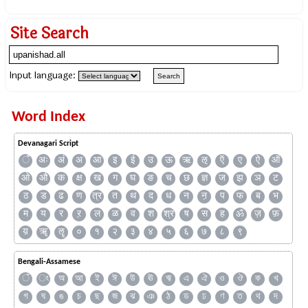
Site Search
Input language:
Word Index
Devanagari Script
ँ
अः
अं
अ
आ
इ
ई
उ
ऊ
ऋ
ऌ
ऍ
ए
ऐ
ऑ
ओ
औ
क
क्ष
ख
ग
घ
ङ
च
छ
ज्ञ
ज
झ
ञ
ट
ठ
ड
ढ
ण
त्र
त
थ
द
ध
न
ऩ
प
फ
ब
भ
म
य
र
ऱ
ल
ळ
व
श
श्र
ष
स
ह
ॐ
ज़
फ़
य़
ॠ
ॡ
०
१
२
३
४
५
६
७
८
९
Bengali-Assamese
ঁ
ং
অ
আ
ই
ঈ
উ
ঊ
ঋ
এ
ঐ
ও
ঔ
ক
খ
গ
ঘ
ঙ
চ
ছ
জ
ঝ
ঞ
ঠ
ড
ঢ
ণ
ত
থ
দ