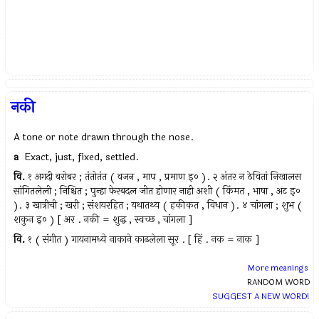
नकी
A tone or note drawn through the nose.
a
Exact, just, fixed, settled.
वि.
१ अगदी बरोबर ; तंतोतंत ( वजन , माप , प्रमाण इ० ). २ अंतर न ठेवितां निखालस
सांगितलेली ; निश्चित ; पुन्हा फेरबदल जीत होणार नाही अशी ( किंमत , भाषा , अट इ०
). ३ खात्रीची ; खरी ; संशयरहित ; यथातथ्य ( हकीकत , विधान ). ४ चांगला ; शुभ (
शकुन इ० ) [ अर . नकी = शुद्ध , स्वच्छ , चांगला ]
वि.
१ ( संगीत ) गायनामध्ये नाकाने काढलेला सूर . [ हिं . नक = नाक ]
More meanings
RANDOM WORD
SUGGEST A NEW WORD!