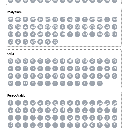
Malyalam
അ
ആ
ഇ
ഈ
ഉ
ഊ
ഋ
എ
ഏ
ഐ
ഒ
ഓ
ഔ
ക
ഖ
ഗ
ഘ
ച
ഛ
ജ
ഝ
ഞ
ട
ഠ
ഡ
ഢ
ണ
ത
ഥ
ദ
ധ
ന
പ
ഫ
ബ
ഭ
മ
യ
ര
റ
ല
വ
ശ
ഷ
സ
ഹ
൧
൪
൫
൭
൮
൯
Odia
ଅ
ଆ
ଇ
ଈ
ଉ
ଊ
ଋ
ଏ
ଐ
ଓ
ଔ
କ
ଖ
ଗ
ଘ
ଙ
ଚ
ଛ
ଜ
ଝ
ଞ
ଟ
ଠ
ଡ
ଢ
ଣ
ତ
ଥ
ଦ
ଧ
ନ
ପ
ଫ
ବ
ଭ
ମ
ଯ
ର
ଲ
ଳ
ଶ
ଷ
ସ
ହ
ଡ଼
ଢ଼
ୟ
୦
୧
୨
୩
୪
୫
୬
୭
୮
୯
ୱ
Perso-Arabic
ص
ش
س
ز
ر
ذ
د
خ
ح
ج
ث
ت
ب
ا
آ
و
ه
ن
م
ل
ك
ق
ف
غ
ع
ظ
ط
ض
ک
ژ
ڑ
ڈ
چ
پ
ٹ
ٲ
ٮ
گ
ھ
ہ
ۄ
ی
ے
۔
۱
۳
۴
۵
۶
۷
۸