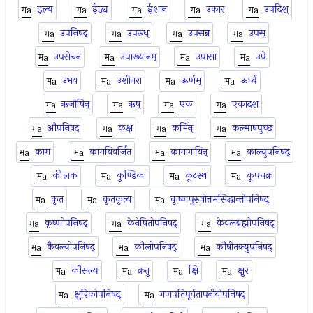
इल्य
ईड्य
ईशान
उकार
उपदिश्
उपनिषद्
उपरुध्
उपसन्न
उपसृ
उपसेचन
उपाख्यानम्
उपासा
उपे
उभय
उशीनरा
ऊर्णम्
ऊर्ध्व
ऋजीषिन्
ऋष्
एक
एकादश
औपनिषद
कक्ष
कर्मिन्
कल्माषपुच्छ
काम
कामविवर्जित
कामागायिन्
काल्युपनिषद्
कीलक
कुण्डिका
कूटस्थ
कूपचक्र
कृत
कृतकृत्य
कृष्णपुरुषोत्तमसिद्धान्तोपनिषद्
कृष्णोपनिषद्
केनेषितोपनिषद्
केवलब्रह्मोपनिषद्
कैवल्योपनिषद्
कौलोपनिषद्
कौषीतक्युपनिषद्
कौसल्य
क्रतु
क्षि
क्षुर
क्षुरिकोपनिषद्
गणपतिपूर्वतापनीयोपनिषद्