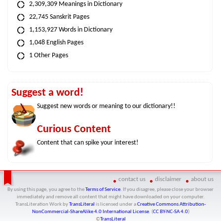
2,309,309 Meanings in Dictionary
22,745 Sanskrit Pages
1,153,927 Words in Dictionary
1,048 English Pages
1 Other Pages
Suggest a word!
Suggest new words or meaning to our dictionary!!
Curious Content
Content that can spike your interest!
contact us
disclaimer
about us
By using this page, you agree to the
Terms of Service
. If you disagree, please close your browser
immediately and remove all content that might have downloaded on your computer.
TransLiteration Work
by
TransLiteral
is licensed under a
Creative Commons Attribution-
NonCommercial-ShareAlike 4.0 International License
. (
CC BY-NC-SA 4.0
)
©
TransLiteral