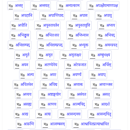
अन्तर्
अन्तवत्
अन्यत्काम
अपक्षीयमाणपक्ष
अपहानि
अपाणिपाद
अपात्त
अपावृ
अपीति
अपुनरावर्तन
अपुनरावृत्ति
अप्यय
अभिकॢप्त
अभितःसर
अभिध्यान
अभिवद्
अभिसम्पद्
अभिसम्प्रपद्
अभ्युक्त
अमन्त्रवत्
अमूर्त
अमृत
अमृताक्षर
अम्बुभक्ष्य
अयन
अरण्येगेय
अरेफजात
अर्चिस्
अल्प
अवर
अवर्ण्य
अवाप्
अवितथेन
अविद्य
अव्यक्त
अव्यञ्जन
अव्यय
अष्टाङ्गयोग
असंयत
असत्
असह्य
आणव
आत्मविद्
आदर्श
आदा
आद्य
आनन्दमय
आनन्दयितृ
आरुणि
आलम्बनम्
आश्रावितप्रत्याश्रावित