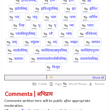
द्रविडोपनिषद्
द्रव्य
द्राण
द्वंद्व
द्वयोपनिषद्
द्वात्रिंशदुपनिषद्
द्वार
द्वाविंश
धम्
धातृ
धाना
धान्त
धार्मिक
धिक्
धू
धृ
ध्मा
ध्यात
ध्यानबिन्दूपनिषद्
ध्यै
ध्वंस्
नचिकेतस्
नन्द्
नपुंसक
नम्
नवद्वार
नामरूप
नारदोपनिषद्
नारसिंहषट्चक्र्युपनिषद्
नारसिंहोपपुराण
नारायण
नारायणाथर्वणशीर्षोपनिषद्
नारायणोपनिषद्
निःसृत
|
Show All
Folder
Page
Word/Phrase
Person
Comments | अभिप्राय
Comments written here will be public after appropriate
moderation.