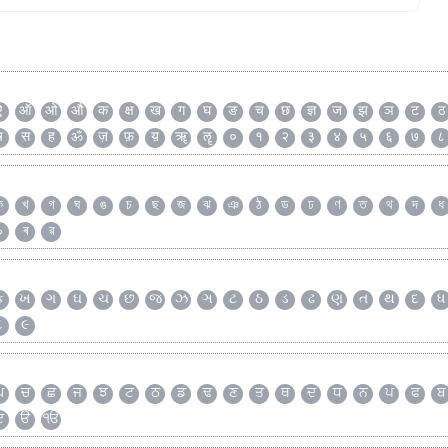
ऐ
ऑ
ओ
औ
क
क्ष
ख
ग
घ
ङ
च
छ
ज्ञ
ज
झ
ञ
ट
ठ
ष
स
ह
ॐ
ज़
फ़
य़
ॠ
ॡ
०
१
२
३
४
५
६
७
८
ক
খ
গ
ঘ
ঙ
চ
ছ
জ
ঝ
ঞ
ঠ
ড
ঢ
ণ
ত
থ
দ
ধ
৯
ৰ
ৱ
ક
ખ
ગ
ઘ
ચ
છ
જ
ઝ
ઞ
ટ
ઠ
ડ
ઢ
ણ
ત
થ
દ
ધ
૮
૯
ਘ
ਚ
ਛ
ਜ
ਝ
ਟ
ਠ
ਡ
ਢ
ਣ
ਤ
ਥ
ਦ
ਧ
ਨ
ਪ
ਫ
ਬ
ੲ
ੳ
ੴ