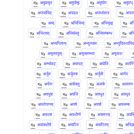
अनुप्रसूत
अनुयोक्तृ
अनुयोग
अनुरुध्
अपचायिन्
अपदश
अपध्वंसज
अपरन
अब्द
अभिचिन्त्
अभिमृक्ष्
अभ
अभिशास्
अभिसंस्तु
अभिसम्बन्ध
अभि
अभ्यधिकम्
अभ्युत्थान
अभ्युदितशायित
अमृतवपुस्
अमृतसम्भव
अमृताश
अम्भोरुह
अयाचत्
अयोनि
अराण
अर्जुन
अर्जुनक
अर्जुनी
अर्णव
अर्पण
अर्वावसु
अलर्क
अलवण
अवघुष्ट
अवजि
अवधूत
अवधृत
अवरोपणम्
अवर्ष
अवर्षा
अवलम्ब
अवशप्त
अवशीर्ण
अवसञ्ज्
अवसि
अवाक्शीर्ष
अवारित
अवारितम्
अविज्ञ