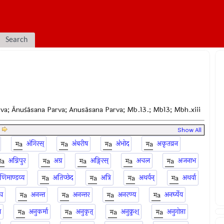
Search
 Parva; Ānuśāsana Parva; Anusāsana Parva; Mb.13.; Mb13; Mbh.xiii
|
Show All
अंगिरस्
अंबरीष
अंभोद
अकृतव्रन
अग्निपुर
अग्र
अङ्गिरस्
अचल
अजनाभ
णिमाण्डव्य
अतिच्छेद
अत्रि
अथर्वन्
अथर्वा
घ
अनन्त
अनन्तर
अनरण्य
अनर्घ्येय
ल
अनुकर्मा
अनुकृत्
अनुक्रुश्
अनुगोप्ता