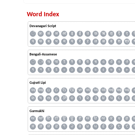
Word Index
Devanagari Script
ँ
अः
अं
अ
आ
इ
ई
उ
ऊ
ऋ
ऌ
ऍ
ए
प
फ
ब
भ
म
य
र
ऱ
ल
ळ
व
श
श्र
Bengali-Assamese
ঁ
ং
অ
আ
ই
ঈ
উ
ঊ
ঋ
এ
ঐ
ও
ঔ
ষ
স
হ
য়
০
১
২
৩
৪
৫
৬
৭
৮
Gujrati Lipi
અ
આ
ઇ
ઈ
ઉ
ઊ
ઋ
ઍ
એ
ઐ
ઑ
ઓ
ઔ
શ
ષ
સ
હ
ૐ
૦
૧
૨
૩
૪
૫
૬
૭
Gurmukhi
ਅ
ਆ
ਇ
ਈ
ਉ
ਊ
ਏ
ਐ
ਓ
ਔ
ਕ
ਖ
ਗ
ਖ਼
ਗ਼
ਜ਼
ਫ਼
੧
੨
੩
੪
੫
੬
੭
੮
੯