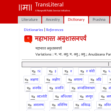
TransLiteral
A Nonprofit Public Service Initiative.
Literature
Ancestry
Dictionary
Prashna
Dictionaries
|
References
महाभारत अनुशासनपर्व
म
महाभारत अनुशासनपर्व
Variations :
म. भा. अनु; म. अनु.; अनु.; Anuśāsana
१२
३
४
४ कोटी
५
अक्षय्य
अक्षीण
अगस्त्य
अग्नि
अजमीढ
अजाजि
अञ्जलिकाश्रम
अ
अदृश्यंती
अधिशस्त
अध्यूढ
अन
अनालम्ब
अनिमिष
अनिरुद्ध
अनि