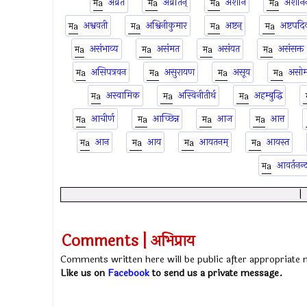
अव्रत
अव्रतिन्
अशनि
अशनिन
अश्ववती
अश्विनीकुमार
अष्टन्
अष्टपदि
असंभाव्य
असंमत
असंयत
असंसक्त
असिपत्रवन
असुरायण
असूय
असो
अस्वामिक
अस्विनीतीर्थ
अहम्बुद्धि
आचीर्ण
आच्छिन्न
आज
आत्त
आन
आय
आयतनम्
आयस्त
आवर्तनन्द
Comments | अभिप्राय
Comments written here will be public after appropriate
Like us on
Facebook
to send us a private message.