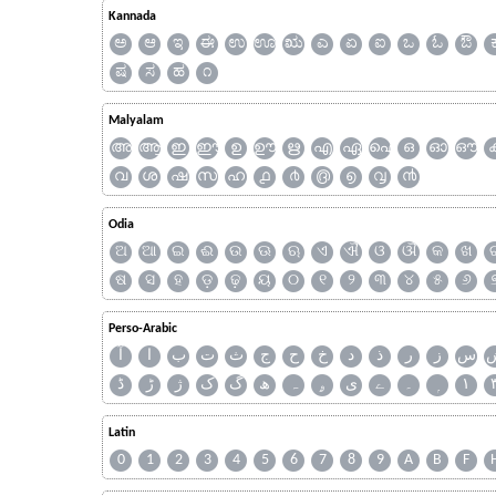
Kannada
ಅ
ಆ
ಇ
ಈ
ಉ
ಊ
ಋ
ಎ
ಏ
ಐ
ಒ
ಓ
ಔ
ಷ
ಸ
ಹ
೧
Malyalam
അ
ആ
ഇ
ഈ
ഉ
ഊ
ഋ
എ
ഏ
ഐ
ഒ
ഓ
ഔ
വ
ശ
ഷ
സ
ഹ
൧
൪
൫
൭
൮
൯
Odia
ଅ
ଆ
ଇ
ଈ
ଉ
ଊ
ଋ
ଏ
ଐ
ଓ
ଔ
କ
ଖ
ଷ
ସ
ହ
ଡ଼
ଢ଼
ୟ
୦
୧
୨
୩
୪
୫
୬
Perso-Arabic
س
ز
ر
ذ
د
خ
ح
ج
ث
ت
ب
ا
آ
ڈ
ڑ
ژ
ک
گ
ھ
ہ
ۄ
ی
ے
۔
۱
Latin
0
1
2
3
4
5
6
7
8
9
A
B
F