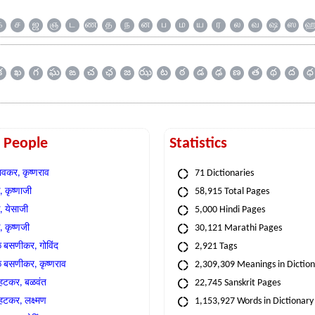
க
ச
ஜ
ஞ
ட
ண
த
ந
ன
ப
ம
ய
ர
ல
வ
ஷ
ஸ
క
ఖ
గ
ఘ
ఙ
చ
ఛ
జ
ఝ
ట
ఠ
డ
ఢ
ణ
త
థ
ద
ధ
t People
Statistics
वकर, कृष्णराव
71 Dictionaries
 कृष्णाजी
58,915 Total Pages
, येसाजी
5,000 Hindi Pages
, कृष्णजी
30,121 Marathi Pages
े बसणीकर, गोविंद
2,921 Tags
े बसणीकर, कृष्णराव
2,309,309 Meanings in Dictio
्हटकर, बळवंत
22,745 Sanskrit Pages
्हटकर, लक्ष्मण
1,153,927 Words in Dictionary