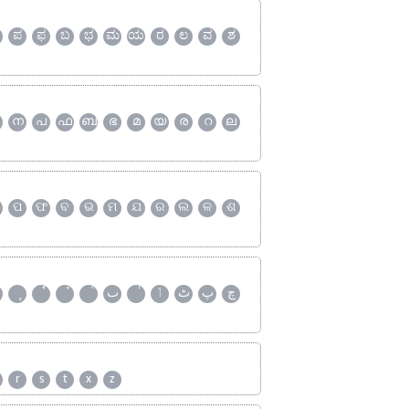
ಪ
ಫ
ಬ
ಭ
ಮ
ಯ
ರ
ಲ
ವ
ಶ
ന
പ
ഫ
ബ
ഭ
മ
യ
ര
റ
ല
ପ
ଫ
ବ
ଭ
ମ
ଯ
ର
ଲ
ଳ
ଶ
چ
پ
ٹ
ٲ
ٮ
r
s
t
x
z