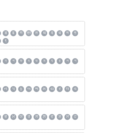
ड
ढ
ण
त्र
त
थ
द
ध
न
ऩ
९
ন
প
ফ
ব
ভ
ম
য
র
ল
শ
ન
પ
ફ
બ
ભ
મ
ય
ર
લ
વ
ਭ
ਮ
ਯ
ਰ
ਲ
ਲ਼
ਵ
ਸ਼
ਸ
ਹ