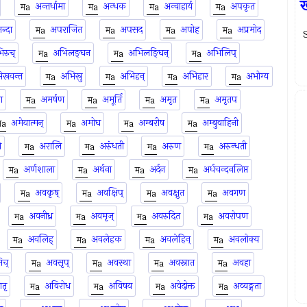
ख
अन्तर्धामा
अन्धक
अन्वाहार्य
अपकृत
न्दा
अपराजित
अपसद
अपोह
अप्रमोद
S
िरुच्
अभिलङ्घन
अभिलङ्घिन्
अभिलिप्
स्रवन्त
अभिस्रु
अभिहन्
अभिहार
अभोग्य
ा
अमर्षण
अमूर्ति
अमृत
अमृतप
अमेयात्मन्
अमोघ
अम्बरीष
अम्बुवाहिनी
ि
अरालि
अरुंधती
अरुण
अरुन्धती
अर्णशाला
अर्थना
अर्दन
अर्धचन्दनलिप्त
अवकृष्
अवक्षिप्
अवक्षुत
अवगण
अवनीध्र
अवमृज्
अवरुदित
अवरोपण
अवलिह्
अवलेहक
अवलेहिन्
अवलोक्य
च्
अवसृप्
अवस्था
अवस्नात
अवहा
ातृ
अविरोध
अविषय
अवेदोक्त
अव्यङ्गता