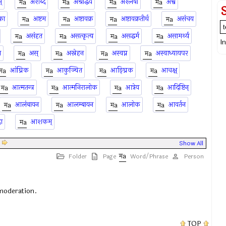
्
अशब्द
अश्राद्धेय
अश्लेषा
अश्व
का
अष्टम
अष्टावक्र
अष्टावक्रतीर्थ
असंचय
असंहत
असत्कृत्य
असद्धर्म
असामर्थ्य
I
म
अस्
अस्नेहन
अस्वप्न
अस्वाध्यायपर
आंघ्रिक
आकुञ्चित
आङ्घ्रिक
आचक्ष्
आत्मतन्त्र
आत्मनिरालोक
आत्रेय
आदिष्टिन्
आलंबायन
आलम्बायन
आलोक
आवर्तन
ा
आशकम्
|
Show All
Folder
Page
Word/Phrase
Person
 moderation.
TOP