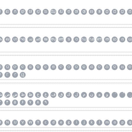
ಕ
ಖ
ಗ
ಘ
ಚ
ಛ
ಜ
ಝ
ಟ
ಠ
ಡ
ಢ
ಣ
ತ
ಥ
ದ
ಧ
ನ
ക
ഖ
ഗ
ഘ
ച
ഛ
ജ
ഝ
ഞ
ട
ഠ
ഡ
ഢ
ണ
ത
ഥ
ദ
ധ
ଗ
ଘ
ଙ
ଚ
ଛ
ଜ
ଝ
ଞ
ଟ
ଠ
ଡ
ଢ
ଣ
ତ
ଥ
ଦ
ଧ
ନ
୭
୮
୯
ୱ
و
ه
ن
م
ل
ك
ق
ف
غ
ع
ظ
ط
ض
ص
ش
۳
۴
۵
۶
۷
۸
۹
H
N
U
V
W
Y
c
d
e
g
i
j
k
l
m
o
p
q