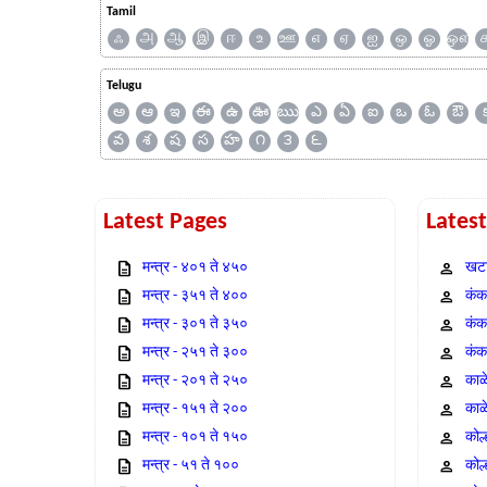
Tamil
ஃ
அ
ஆ
இ
ஈ
உ
ஊ
எ
ஏ
ஐ
ஒ
ஓ
ஔ
Telugu
అ
ఆ
ఇ
ఈ
ఉ
ఊ
ఋ
ఎ
ఏ
ఐ
ఒ
ఓ
ఔ
వ
శ
ష
స
హ
౧
౩
౬
Latest Pages
Lates
मन्त्र - ४०१ ते ४५०
खटा
मन्त्र - ३५१ ते ४००
कंक,
मन्त्र - ३०१ ते ३५०
कंक
मन्त्र - २५१ ते ३००
कंक
मन्त्र - २०१ ते २५०
काळ
मन्त्र - १५१ ते २००
काळ
मन्त्र - १०१ ते १५०
कोल
मन्त्र - ५१ ते १००
कोल