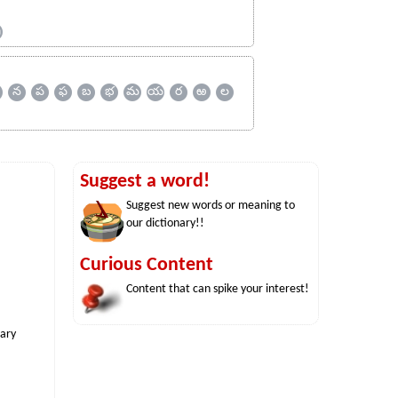
ஹ
న
ప
ఫ
బ
భ
మ
య
ర
ఱ
ల
Suggest a word!
Suggest new words or meaning to
our dictionary!!
Curious Content
Content that can spike your interest!
nary