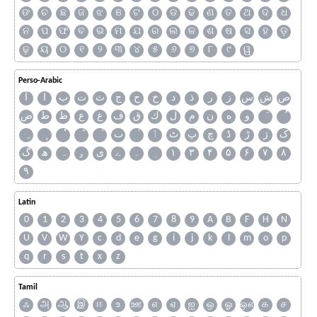
ଙ
ଚ
ଛ
ଜ
ଝ
ଞ
ଟ
ଠ
ଡ
ଢ
ଣ
ତ
ଥ
ଦ
ଧ
ନ
ପ
ଫ
ବ
ଭ
ମ
ଯ
ର
ଲ
ଳ
ଶ
ଷ
ସ
ହ
ଡ଼
ଢ଼
ୟ
୦
୧
୨
୩
୪
୫
୬
୭
୮
୯
ୱ
Perso-Arabic
ص
ش
س
ز
ر
ذ
د
خ
ح
ج
ث
ت
ب
ا
آ
و
ه
ن
م
ل
ك
ق
ف
غ
ع
ظ
ط
ض
ک
ژ
ڑ
ڈ
چ
پ
ٹ
ٲ
ٮ
گ
ھ
ہ
ۄ
ی
ے
۔
۱
۳
۴
۵
۶
۷
۸
۹
Latin
0
1
2
3
4
5
6
7
8
9
A
B
F
H
N
U
V
W
Y
c
d
e
g
i
j
k
l
m
o
p
q
r
s
t
x
z
Tamil
ஃ
அ
ஆ
இ
ஈ
உ
ஊ
எ
ஏ
ஐ
ஒ
ஓ
ஔ
க
ச