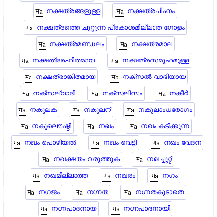
നക്ഷത്രങ്ങളുള്ള
നക്ഷത്രചിഹ്നം
നക്ഷത്രത്തെ ചുറ്റുന്ന പ്രകാശമില്ലാത ഗോളം
നക്ഷത്രമണ്ഡലം
നക്ഷത്രമാല
നക്ഷത്രരഹിതമായ
നക്ഷത്രസമൂഹമുള്ള
നക്ഷത്രാങ്കിതമായ
നക്സൽ വാദിയായ
നക്സല്വാദി
നക്സലിസം
നകീർ
നകുലക
നകുലന്
നകുലാംധരോഗം
നകുലൌഷ്ഠി
നഖം
നഖം കടിക്കുന്ന
നഖം പൊഴിയല്‍
നഖം വെട്ടി
നഖം വേദന
നഖക്ഷതം വരുത്തുക
നഖച്ചുറ്റ്
നഖമില്ലാത്ത
നഖരം
നഗം
നഗജം
നഗ്നത
നഗ്നതകുടാതെ
നഗ്നപാദനായ
നഗ്നപാദനായി