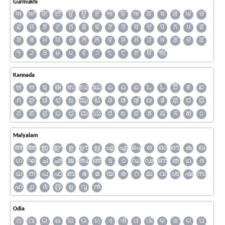
Gurmukhi
ਅ
ਆ
ਇ
ਈ
ਉ
ਊ
ਏ
ਐ
ਓ
ਔ
ਕ
ਖ
ਗ
ਘ
ਚ
ਛ
ਜ
ਝ
ਟ
ਠ
ਡ
ਢ
ਣ
ਤ
ਥ
ਦ
ਧ
ਨ
ਪ
ਫ
ਬ
ਭ
ਮ
ਯ
ਰ
ਲ
ਲ਼
ਵ
ਸ਼
ਸ
ਹ
ਖ਼
ਗ਼
ਜ਼
ਫ਼
੧
੨
੩
੪
੫
੬
੭
੮
੯
ੲ
ੳ
ੴ
Kannada
ಅ
ಆ
ಇ
ಈ
ಉ
ಊ
ಋ
ಎ
ಏ
ಐ
ಒ
ಓ
ಔ
ಕ
ಖ
ಗ
ಘ
ಚ
ಛ
ಜ
ಝ
ಟ
ಠ
ಡ
ಢ
ಣ
ತ
ಥ
ದ
ಧ
ನ
ಪ
ಫ
ಬ
ಭ
ಮ
ಯ
ರ
ಲ
ವ
ಶ
ಷ
ಸ
ಹ
೧
Malyalam
അ
ആ
ഇ
ഈ
ഉ
ഊ
ഋ
എ
ഏ
ഐ
ഒ
ഓ
ഔ
ക
ഖ
ഗ
ഘ
ച
ഛ
ജ
ഝ
ഞ
ട
ഠ
ഡ
ഢ
ണ
ത
ഥ
ദ
ധ
ന
പ
ഫ
ബ
ഭ
മ
യ
ര
റ
ല
വ
ശ
ഷ
സ
ഹ
൧
൪
൫
൭
൮
൯
Odia
ଅ
ଆ
ଇ
ଈ
ଉ
ଊ
ଋ
ଏ
ଐ
ଓ
ଔ
କ
ଖ
ଗ
ଘ