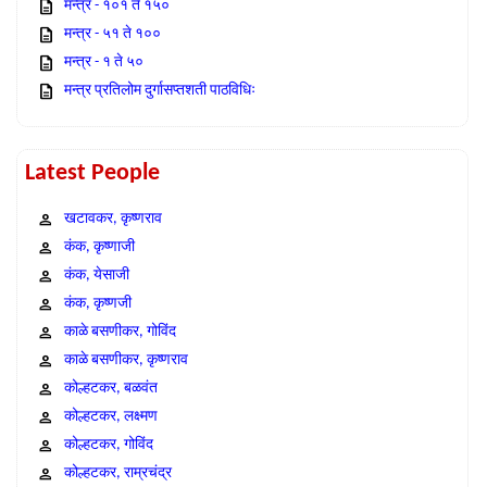
मन्त्र - १०१ ते १५०
मन्त्र - ५१ ते १००
मन्त्र - १ ते ५०
मन्त्र प्रतिलोम दुर्गासप्तशती पाठविधिः
Latest People
खटावकर, कृष्णराव
कंक, कृष्णाजी
कंक, येसाजी
कंक, कृष्णजी
काळे बसणीकर, गोविंद
काळे बसणीकर, कृष्णराव
कोल्हटकर, बळवंत
कोल्हटकर, लक्ष्मण
कोल्हटकर, गोविंद
कोल्हटकर, राम्रचंद्र