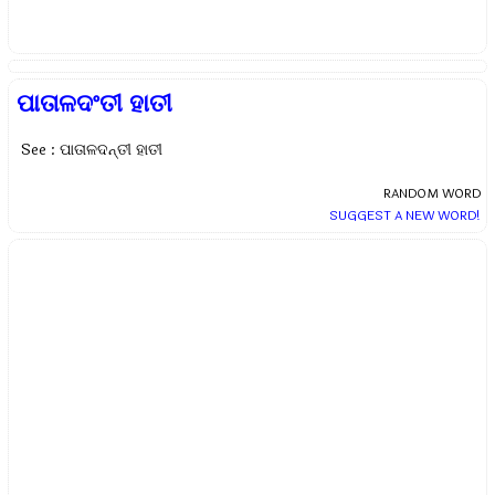
ପାତାଳଦଂତୀ ହାତୀ
See : ପାତାଳଦନ୍ତୀ ହାତୀ
RANDOM WORD
SUGGEST A NEW WORD!