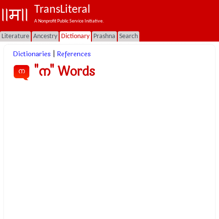
TransLiteral
A Nonprofit Public Service Initiative.
Literature
Ancestry
Dictionary
Prashna
Search
Dictionaries
|
References
"ന" Words
ന