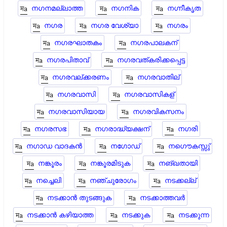
നഗനമല്ലാത്ത
നഗനിക
നഗ്നീകൃത
നഗര
നഗര വേശ്യാ
നഗരം
നഗരഘാതകം
നഗരപാലകന്
നഗരപിതാവ്
നഗരവത്കരിക്കപ്പെട്ട
നഗരവല്ക്കരണം
നഗരവാതില്
നഗരവാസി
നഗരവാസികള്
നഗരവാസിയായ
നഗരവികസനം
നഗരസഭ
നഗരാദ്ധ്യക്ഷന്
നഗരി
നഗാഡ വാദകൻ
നഗോഡ്
നഗൌകസ്സു്
നങ്കൂരം
നങ്കൂരമിടുക
നങ്ഖതായി
നച്ചെലി
നഞ്ചുരോഗം
നടക്കല്ല്
നടക്കാൻ തുടങ്ങുക
നടക്കാത്തവർ
നടക്കാന്‍ കഴിയാത്ത
നടക്കുക
നടക്കുന്ന