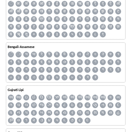
ँ
अः
अं
अ
आ
इ
ई
उ
ऊ
ऋ
ऌ
ऍ
ए
ऐ
ऑ
ओ
औ
क
क्ष
ख
ग
घ
ङ
च
छ
ज्ञ
ज
झ
ञ
ट
ठ
ड
ढ
ण
त्र
त
थ
द
ध
न
ऩ
प
फ
ब
भ
म
य
र
ऱ
ल
ळ
व
श
श्र
ष
स
ह
ॐ
ज़
फ़
य़
ॠ
ॡ
०
१
२
३
४
५
६
७
८
९
Bengali-Assamese
ঁ
ং
অ
আ
ই
ঈ
উ
ঊ
ঋ
এ
ঐ
ও
ঔ
ক
খ
গ
ঘ
ঙ
চ
ছ
জ
ঝ
ঞ
ঠ
ড
ঢ
ণ
ত
থ
দ
ধ
ন
প
ফ
ব
ভ
ম
য
র
ল
শ
ষ
স
হ
য়
০
১
২
৩
৪
৫
৬
৭
৮
৯
ৰ
ৱ
Gujrati Lipi
અ
આ
ઇ
ઈ
ઉ
ઊ
ઋ
ઍ
એ
ઐ
ઑ
ઓ
ઔ
ક
ખ
ગ
ઘ
ચ
છ
જ
ઝ
ઞ
ટ
ઠ
ડ
ઢ
ણ
ત
થ
દ
ધ
ન
પ
ફ
બ
ભ
મ
ય
ર
લ
વ
શ
ષ
સ
હ
ૐ
૦
૧
૨
૩
૪
૫
૬
૭
૮
૯