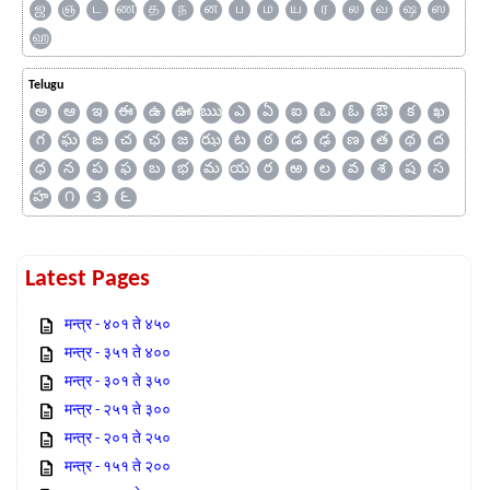
ஜ
ஞ
ட
ண
த
ந
ன
ப
ம
ய
ர
ல
வ
ஷ
ஸ
ஹ
Telugu
అ
ఆ
ఇ
ఈ
ఉ
ఊ
ఋ
ఎ
ఏ
ఐ
ఒ
ఓ
ఔ
క
ఖ
గ
ఘ
ఙ
చ
ఛ
జ
ఝ
ట
ఠ
డ
ఢ
ణ
త
థ
ద
ధ
న
ప
ఫ
బ
భ
మ
య
ర
ఱ
ల
వ
శ
ష
స
హ
౧
౩
౬
Latest Pages
मन्त्र - ४०१ ते ४५०
मन्त्र - ३५१ ते ४००
मन्त्र - ३०१ ते ३५०
मन्त्र - २५१ ते ३००
मन्त्र - २०१ ते २५०
मन्त्र - १५१ ते २००