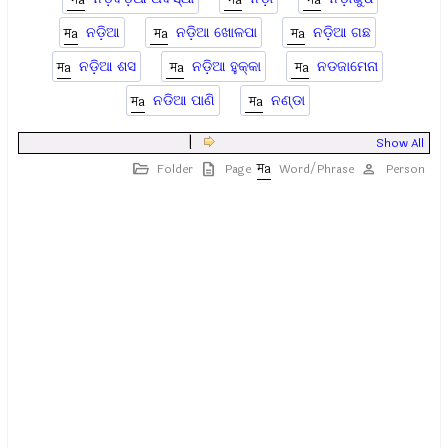
ନଡ଼ିଆ
ନଡ଼ିଆ ଖୋଳପା
ନଡ଼ିଆ ଗଛ
ନଡ଼ିଆ ଶସ
ନଡ଼ିଆ ହୁକ୍କା
ନଡଜାମେନା
ନଡିଆ ପାଣି
ନଣ୍ଡା
|
Show All
Folder
Page
Word/Phrase
Person