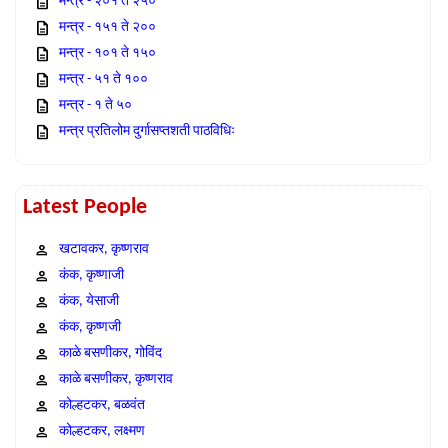
मन्त्र - २०१ ते २५०
मन्त्र - १५१ ते २००
मन्त्र - १०१ ते १५०
मन्त्र - ५१ ते १००
मन्त्र - १ ते ५०
मन्त्र प्रतिलोम दुर्गासप्तशती पाठविधिः
Latest People
खटावकर, कृष्णराव
कंक, कृष्णाजी
कंक, येसाजी
कंक, कृष्णजी
काळे बसणीकर, गोविंद
काळे बसणीकर, कृष्णराव
कोल्हटकर, बळवंत
कोल्हटकर, लक्ष्मण