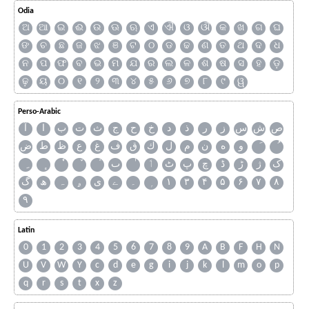
Odia
ଅ
ଆ
ଇ
ଈ
ଉ
ଊ
ଋ
ଏ
ଐ
ଓ
ଔ
କ
ଖ
ଗ
ଘ
ଙ
ଚ
ଛ
ଜ
ଝ
ଞ
ଟ
ଠ
ଡ
ଢ
ଣ
ତ
ଥ
ଦ
ଧ
ନ
ପ
ଫ
ବ
ଭ
ମ
ଯ
ର
ଲ
ଳ
ଶ
ଷ
ସ
ହ
ଡ଼
ଢ଼
ୟ
୦
୧
୨
୩
୪
୫
୬
୭
୮
୯
ୱ
Perso-Arabic
ص
ش
س
ز
ر
ذ
د
خ
ح
ج
ث
ت
ب
ا
آ
و
ه
ن
م
ل
ك
ق
ف
غ
ع
ظ
ط
ض
ک
ژ
ڑ
ڈ
چ
پ
ٹ
ٲ
ٮ
گ
ھ
ہ
ۄ
ی
ے
۔
۱
۳
۴
۵
۶
۷
۸
۹
Latin
0
1
2
3
4
5
6
7
8
9
A
B
F
H
N
U
V
W
Y
c
d
e
g
i
j
k
l
m
o
p
q
r
s
t
x
z