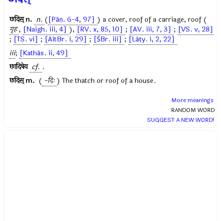
छदिस्
n.
n.
(
[Pāṇ. 6-4, 97]
) a cover, roof of a carriage, roof (
गृह
,
[Naigh. iii, 4]
),
[RV. x, 85, 10]
;
[AV. iii, 7, 3]
;
[VS. v, 28]
;
[TS. vi]
;
[AitBr. i, 29]
;
[ŚBr. iii]
;
[Lāṭy. i, 2, 22]
iii
;
[Kathās. ii, 49]
छादिषेय
cf.
.
छदिस्
m.
(
-दिः
) The thatch or roof of a house.
More meanings
RANDOM WORD
SUGGEST A NEW WORD!