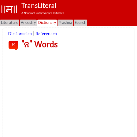
TransLiteral
A Nonprofit Public Service Initiative.
Literature
Ancestry
Dictionary
Prashna
Search
Dictionaries
|
References
"ନ" Words
ନ