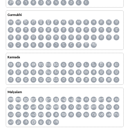
ૐ
૦
૧
૨
૩
૪
૫
૬
૭
૮
૯
Gurmukhi
ਅ
ਆ
ਇ
ਈ
ਉ
ਊ
ਏ
ਐ
ਓ
ਔ
ਕ
ਖ
ਗ
ਘ
ਚ
ਛ
ਜ
ਝ
ਟ
ਠ
ਡ
ਢ
ਣ
ਤ
ਥ
ਦ
ਧ
ਨ
ਪ
ਫ
ਬ
ਭ
ਮ
ਯ
ਰ
ਲ
ਲ਼
ਵ
ਸ਼
ਸ
ਹ
ਖ਼
ਗ਼
ਜ਼
ਫ਼
੧
੨
੩
੪
੫
੬
੭
੮
੯
ੲ
ੳ
ੴ
Kannada
ಅ
ಆ
ಇ
ಈ
ಉ
ಊ
ಋ
ಎ
ಏ
ಐ
ಒ
ಓ
ಔ
ಕ
ಖ
ಗ
ಘ
ಚ
ಛ
ಜ
ಝ
ಟ
ಠ
ಡ
ಢ
ಣ
ತ
ಥ
ದ
ಧ
ನ
ಪ
ಫ
ಬ
ಭ
ಮ
ಯ
ರ
ಲ
ವ
ಶ
ಷ
ಸ
ಹ
೧
Malyalam
അ
ആ
ഇ
ഈ
ഉ
ഊ
ഋ
എ
ഏ
ഐ
ഒ
ഓ
ഔ
ക
ഖ
ഗ
ഘ
ച
ഛ
ജ
ഝ
ഞ
ട
ഠ
ഡ
ഢ
ണ
ത
ഥ
ദ
ധ
ന
പ
ഫ
ബ
ഭ
മ
യ
ര
റ
ല
വ
ശ
ഷ
സ
ഹ
൧
൪
൫
൭
൮
൯