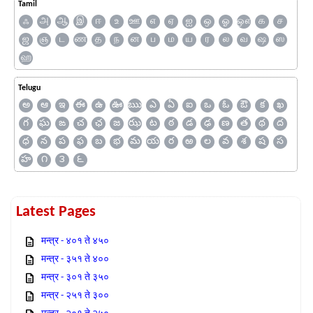
Tamil
ஃ
அ
ஆ
இ
ஈ
உ
ஊ
எ
ஏ
ஐ
ஒ
ஓ
ஔ
க
ச
ஜ
ஞ
ட
ண
த
ந
ன
ப
ம
ய
ர
ல
வ
ஷ
ஸ
ஹ
Telugu
అ
ఆ
ఇ
ఈ
ఉ
ఊ
ఋ
ఎ
ఏ
ఐ
ఒ
ఓ
ఔ
క
ఖ
గ
ఘ
ఙ
చ
ఛ
జ
ఝ
ట
ఠ
డ
ఢ
ణ
త
థ
ద
ధ
న
ప
ఫ
బ
భ
మ
య
ర
ఱ
ల
వ
శ
ష
స
హ
౧
౩
౬
Latest Pages
मन्त्र - ४०१ ते ४५०
मन्त्र - ३५१ ते ४००
मन्त्र - ३०१ ते ३५०
मन्त्र - २५१ ते ३००