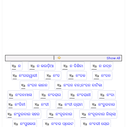
|
Show All
ନ
ନ କଉଡ଼ିଆ
ନ ଦିଶିବା
ନ ରତ୍ନ
ନଂଗରୱାରୀ
ନଂଦ
ନଂଦକ
ନଂଦନ
ନଂଦନ କାନନ
ନଂଦନ ବନ;ନଂଦନ ବାଟିକା
ନଂଦନମାଳା
ନଂଦରାଗ
ନଂଦରାଣୀ
ନଂଦା
ନଂଦିନୀ
ନଂଦୀ
ନଂଦୀ ଗ୍ରାମ
ନଂଦୁରବାର
ନଂଦୁରବାର ସହର
ନଂଦୂରବାର
ନଂଦୂରବାର ଜିଲ୍ଲା
ନଂପୁସକତା
ନଂବର ପ୍ଲେଟ
ନଂବରୀ ଚୋର