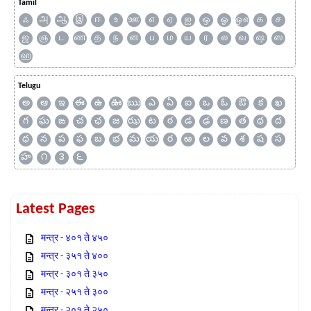
Tamil
ஃ
அ
ஆ
இ
ஈ
உ
ஊ
எ
ஏ
ஐ
ஒ
ஓ
ஔ
க
ச
ஜ
ஞ
ட
ண
த
ந
ன
ப
ம
ய
ர
ல
வ
ஷ
ஸ
ஹ
Telugu
అ
ఆ
ఇ
ఈ
ఉ
ఊ
ఋ
ఎ
ఏ
ఐ
ఒ
ఓ
ఔ
క
ఖ
గ
ఘ
ఙ
చ
ఛ
జ
ఝ
ట
ఠ
డ
ఢ
ణ
త
థ
ద
ధ
న
ప
ఫ
బ
భ
మ
య
ర
ఱ
ల
వ
శ
ష
స
హ
౧
౩
౬
Latest Pages
मन्त्र - ४०१ ते ४५०
मन्त्र - ३५१ ते ४००
मन्त्र - ३०१ ते ३५०
मन्त्र - २५१ ते ३००
मन्त्र - २०१ ते २५०