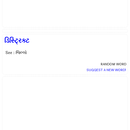
ડિસ્ટ્રિક્ટ
See : જિલ્લો
RANDOM WORD
SUGGEST A NEW WORD!