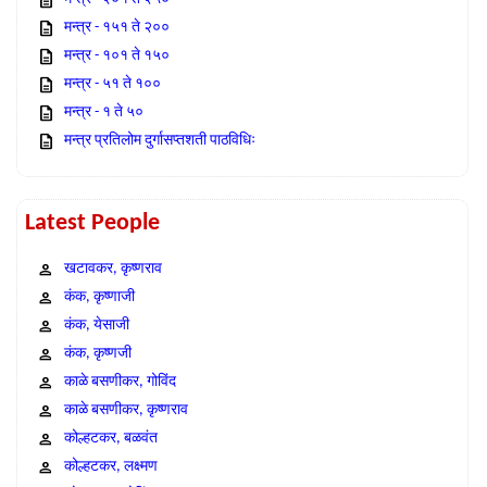
मन्त्र - १५१ ते २००
मन्त्र - १०१ ते १५०
मन्त्र - ५१ ते १००
मन्त्र - १ ते ५०
मन्त्र प्रतिलोम दुर्गासप्तशती पाठविधिः
Latest People
खटावकर, कृष्णराव
कंक, कृष्णाजी
कंक, येसाजी
कंक, कृष्णजी
काळे बसणीकर, गोविंद
काळे बसणीकर, कृष्णराव
कोल्हटकर, बळवंत
कोल्हटकर, लक्ष्मण