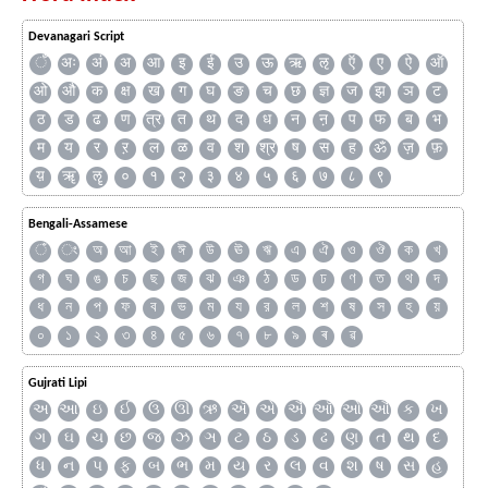
Devanagari Script
ँ
अः
अं
अ
आ
इ
ई
उ
ऊ
ऋ
ऌ
ऍ
ए
ऐ
ऑ
ओ
औ
क
क्ष
ख
ग
घ
ङ
च
छ
ज्ञ
ज
झ
ञ
ट
ठ
ड
ढ
ण
त्र
त
थ
द
ध
न
ऩ
प
फ
ब
भ
म
य
र
ऱ
ल
ळ
व
श
श्र
ष
स
ह
ॐ
ज़
फ़
य़
ॠ
ॡ
०
१
२
३
४
५
६
७
८
९
Bengali-Assamese
ঁ
ং
অ
আ
ই
ঈ
উ
ঊ
ঋ
এ
ঐ
ও
ঔ
ক
খ
গ
ঘ
ঙ
চ
ছ
জ
ঝ
ঞ
ঠ
ড
ঢ
ণ
ত
থ
দ
ধ
ন
প
ফ
ব
ভ
ম
য
র
ল
শ
ষ
স
হ
য়
০
১
২
৩
৪
৫
৬
৭
৮
৯
ৰ
ৱ
Gujrati Lipi
અ
આ
ઇ
ઈ
ઉ
ઊ
ઋ
ઍ
એ
ઐ
ઑ
ઓ
ઔ
ક
ખ
ગ
ઘ
ચ
છ
જ
ઝ
ઞ
ટ
ઠ
ડ
ઢ
ણ
ત
થ
દ
ધ
ન
પ
ફ
બ
ભ
મ
ય
ર
લ
વ
શ
ષ
સ
હ