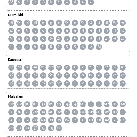
ૐ
૦
૧
૨
૩
૪
૫
૬
૭
૮
૯
Gurmukhi
ਅ
ਆ
ਇ
ਈ
ਉ
ਊ
ਏ
ਐ
ਓ
ਔ
ਕ
ਖ
ਗ
ਘ
ਚ
ਛ
ਜ
ਝ
ਟ
ਠ
ਡ
ਢ
ਣ
ਤ
ਥ
ਦ
ਧ
ਨ
ਪ
ਫ
ਬ
ਭ
ਮ
ਯ
ਰ
ਲ
ਲ਼
ਵ
ਸ਼
ਸ
ਹ
ਖ਼
ਗ਼
ਜ਼
ਫ਼
੧
੨
੩
੪
੫
੬
੭
੮
੯
ੲ
ੳ
ੴ
Kannada
ಅ
ಆ
ಇ
ಈ
ಉ
ಊ
ಋ
ಎ
ಏ
ಐ
ಒ
ಓ
ಔ
ಕ
ಖ
ಗ
ಘ
ಚ
ಛ
ಜ
ಝ
ಟ
ಠ
ಡ
ಢ
ಣ
ತ
ಥ
ದ
ಧ
ನ
ಪ
ಫ
ಬ
ಭ
ಮ
ಯ
ರ
ಲ
ವ
ಶ
ಷ
ಸ
ಹ
೧
Malyalam
അ
ആ
ഇ
ഈ
ഉ
ഊ
ഋ
എ
ഏ
ഐ
ഒ
ഓ
ഔ
ക
ഖ
ഗ
ഘ
ച
ഛ
ജ
ഝ
ഞ
ട
ഠ
ഡ
ഢ
ണ
ത
ഥ
ദ
ധ
ന
പ
ഫ
ബ
ഭ
മ
യ
ര
റ
ല
വ
ശ
ഷ
സ
ഹ
൧
൪
൫
൭
൮
൯