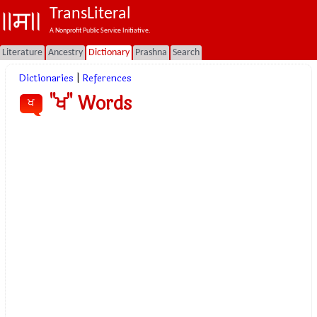
TransLiteral
A Nonprofit Public Service Initiative.
Literature
Ancestry
Dictionary
Prashna
Search
Dictionaries
|
References
"ਖ" Words
ਖ