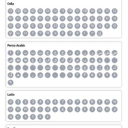
Odia
ଅ
ଆ
ଇ
ଈ
ଉ
ଊ
ଋ
ଏ
ଐ
ଓ
ଔ
କ
ଖ
ଗ
ଘ
ଙ
ଚ
ଛ
ଜ
ଝ
ଞ
ଟ
ଠ
ଡ
ଢ
ଣ
ତ
ଥ
ଦ
ଧ
ନ
ପ
ଫ
ବ
ଭ
ମ
ଯ
ର
ଲ
ଳ
ଶ
ଷ
ସ
ହ
ଡ଼
ଢ଼
ୟ
୦
୧
୨
୩
୪
୫
୬
୭
୮
୯
ୱ
Perso-Arabic
ص
ش
س
ز
ر
ذ
د
خ
ح
ج
ث
ت
ب
ا
آ
و
ه
ن
م
ل
ك
ق
ف
غ
ع
ظ
ط
ض
ک
ژ
ڑ
ڈ
چ
پ
ٹ
ٲ
ٮ
گ
ھ
ہ
ۄ
ی
ے
۔
۱
۳
۴
۵
۶
۷
۸
۹
Latin
0
1
2
3
4
5
6
7
8
9
A
B
F
H
N
U
V
W
Y
c
d
e
g
i
j
k
l
m
o
p
q
r
s
t
x
z