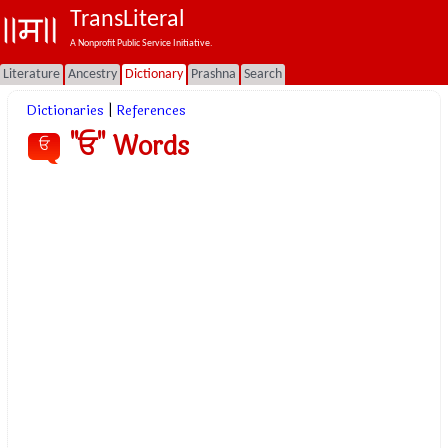
TransLiteral
A Nonprofit Public Service Initiative.
Literature
Ancestry
Dictionary
Prashna
Search
Dictionaries
|
References
"ਓ" Words
ਓ