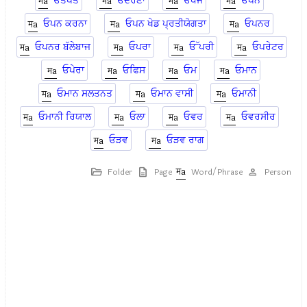
ਓਤਪੋਤ
ਓਦਰਣਾ
ਓਧਜ
ਓਪਨ
ਓਪਨ ਕਰਨਾ
ਓਪਨ ਖੇਡ ਪ੍ਰਤੀਯੋਗਤਾ
ਓਪਨਰ
ਓਪਨਰ ਬੱਲੇਬਾਜ
ਓਪਰਾ
ਓੱਪਰੀ
ਓਪਰੇਟਰ
ਓਪੇਰਾ
ਓਫਿਸ
ਓਮ
ਓਮਾਨ
ਓਮਾਨ ਸਲਤਨਤ
ਓਮਾਨ ਵਾਸੀ
ਓਮਾਨੀ
ਓਮਾਨੀ ਰਿਯਾਲ
ਓਲਾ
ਓਵਰ
ਓਵਰਸੀਰ
ਓੜਵ
ਓੜਵ ਰਾਗ
Folder
Page
Word/Phrase
Person