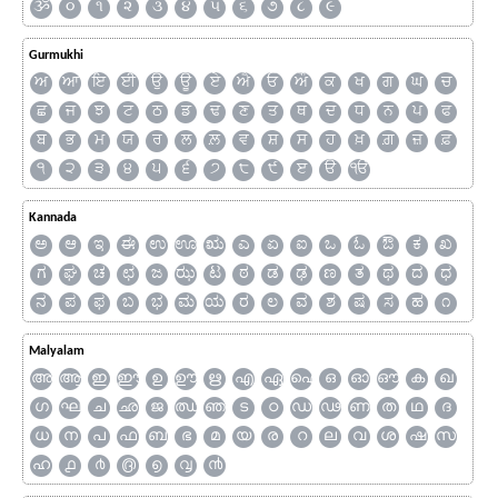
ૐ
૦
૧
૨
૩
૪
૫
૬
૭
૮
૯
Gurmukhi
ਅ
ਆ
ਇ
ਈ
ਉ
ਊ
ਏ
ਐ
ਓ
ਔ
ਕ
ਖ
ਗ
ਘ
ਚ
ਛ
ਜ
ਝ
ਟ
ਠ
ਡ
ਢ
ਣ
ਤ
ਥ
ਦ
ਧ
ਨ
ਪ
ਫ
ਬ
ਭ
ਮ
ਯ
ਰ
ਲ
ਲ਼
ਵ
ਸ਼
ਸ
ਹ
ਖ਼
ਗ਼
ਜ਼
ਫ਼
੧
੨
੩
੪
੫
੬
੭
੮
੯
ੲ
ੳ
ੴ
Kannada
ಅ
ಆ
ಇ
ಈ
ಉ
ಊ
ಋ
ಎ
ಏ
ಐ
ಒ
ಓ
ಔ
ಕ
ಖ
ಗ
ಘ
ಚ
ಛ
ಜ
ಝ
ಟ
ಠ
ಡ
ಢ
ಣ
ತ
ಥ
ದ
ಧ
ನ
ಪ
ಫ
ಬ
ಭ
ಮ
ಯ
ರ
ಲ
ವ
ಶ
ಷ
ಸ
ಹ
೧
Malyalam
അ
ആ
ഇ
ഈ
ഉ
ഊ
ഋ
എ
ഏ
ഐ
ഒ
ഓ
ഔ
ക
ഖ
ഗ
ഘ
ച
ഛ
ജ
ഝ
ഞ
ട
ഠ
ഡ
ഢ
ണ
ത
ഥ
ദ
ധ
ന
പ
ഫ
ബ
ഭ
മ
യ
ര
റ
ല
വ
ശ
ഷ
സ
ഹ
൧
൪
൫
൭
൮
൯