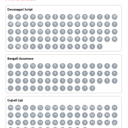
Devanagari Script
ँ
अः
अं
अ
आ
इ
ई
उ
ऊ
ऋ
ऌ
ऍ
ए
ऐ
ऑ
ओ
औ
क
क्ष
ख
ग
घ
ङ
च
छ
ज्ञ
ज
झ
ञ
ट
ठ
ड
ढ
ण
त्र
त
थ
द
ध
न
ऩ
प
फ
ब
भ
म
य
र
ऱ
ल
ळ
व
श
श्र
ष
स
ह
ॐ
ज़
फ़
य़
ॠ
ॡ
०
१
२
३
४
५
६
७
८
९
Bengali-Assamese
ঁ
ং
অ
আ
ই
ঈ
উ
ঊ
ঋ
এ
ঐ
ও
ঔ
ক
খ
গ
ঘ
ঙ
চ
ছ
জ
ঝ
ঞ
ঠ
ড
ঢ
ণ
ত
থ
দ
ধ
ন
প
ফ
ব
ভ
ম
য
র
ল
শ
ষ
স
হ
য়
০
১
২
৩
৪
৫
৬
৭
৮
৯
ৰ
ৱ
Gujrati Lipi
અ
આ
ઇ
ઈ
ઉ
ઊ
ઋ
ઍ
એ
ઐ
ઑ
ઓ
ઔ
ક
ખ
ગ
ઘ
ચ
છ
જ
ઝ
ઞ
ટ
ઠ
ડ
ઢ
ણ
ત
થ
દ
ધ
ન
પ
ફ
બ
ભ
મ
ય
ર
લ
વ
શ
ષ
સ
હ