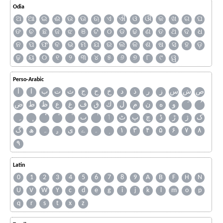
Odia
ଅ
ଆ
ଇ
ଈ
ଉ
ଊ
ଋ
ଏ
ଐ
ଓ
ଔ
କ
ଖ
ଗ
ଘ
ଙ
ଚ
ଛ
ଜ
ଝ
ଞ
ଟ
ଠ
ଡ
ଢ
ଣ
ତ
ଥ
ଦ
ଧ
ନ
ପ
ଫ
ବ
ଭ
ମ
ଯ
ର
ଲ
ଳ
ଶ
ଷ
ସ
ହ
ଡ଼
ଢ଼
ୟ
୦
୧
୨
୩
୪
୫
୬
୭
୮
୯
ୱ
Perso-Arabic
ص
ش
س
ز
ر
ذ
د
خ
ح
ج
ث
ت
ب
ا
آ
و
ه
ن
م
ل
ك
ق
ف
غ
ع
ظ
ط
ض
ک
ژ
ڑ
ڈ
چ
پ
ٹ
ٲ
ٮ
گ
ھ
ہ
ۄ
ی
ے
۔
۱
۳
۴
۵
۶
۷
۸
۹
Latin
0
1
2
3
4
5
6
7
8
9
A
B
F
H
N
U
V
W
Y
c
d
e
g
i
j
k
l
m
o
p
q
r
s
t
x
z