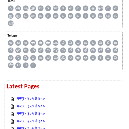
Tamil
ஃ
அ
ஆ
இ
ஈ
உ
ஊ
எ
ஏ
ஐ
ஒ
ஓ
ஔ
க
ச
ஜ
ஞ
ட
ண
த
ந
ன
ப
ம
ய
ர
ல
வ
ஷ
ஸ
ஹ
Telugu
అ
ఆ
ఇ
ఈ
ఉ
ఊ
ఋ
ఎ
ఏ
ఐ
ఒ
ఓ
ఔ
క
ఖ
గ
ఘ
ఙ
చ
ఛ
జ
ఝ
ట
ఠ
డ
ఢ
ణ
త
థ
ద
ధ
న
ప
ఫ
బ
భ
మ
య
ర
ఱ
ల
వ
శ
ష
స
హ
౧
౩
౬
Latest Pages
मन्त्र - ४०१ ते ४५०
मन्त्र - ३५१ ते ४००
मन्त्र - ३०१ ते ३५०
मन्त्र - २५१ ते ३००
मन्त्र - २०१ ते २५०