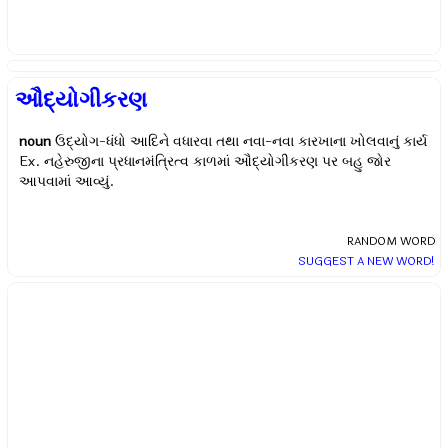
ઔદ્યોગીકરણ
noun
ઉદ્યોગ-ધંધો આદિને વધારવા તથા નવા-નવા કારખાના ખોલવાનું કાર્ય
Ex.
નહેરુજીના પ્રધાનમંત્રિત્વ કાળમાં ઔદ્યોગીકરણ પર બહુ જોર
આપવામાં આવ્યું.
RANDOM WORD
SUGGEST A NEW WORD!