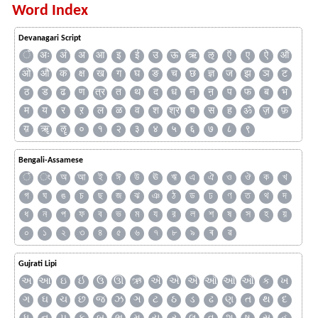
Word Index
Devanagari Script
ँ
अः
अं
अ
आ
इ
ई
उ
ऊ
ऋ
ऌ
ऍ
ए
ऐ
ऑ
ओ
औ
क
क्ष
ख
ग
घ
ङ
च
छ
ज्ञ
ज
झ
ञ
ट
ठ
ड
ढ
ण
त्र
त
थ
द
ध
न
ऩ
प
फ
ब
भ
म
य
र
ऱ
ल
ळ
व
श
श्र
ष
स
ह
ॐ
ज़
फ़
य़
ॠ
ॡ
०
१
२
३
४
५
६
७
८
९
Bengali-Assamese
ঁ
ং
অ
আ
ই
ঈ
উ
ঊ
ঋ
এ
ঐ
ও
ঔ
ক
খ
গ
ঘ
ঙ
চ
ছ
জ
ঝ
ঞ
ঠ
ড
ঢ
ণ
ত
থ
দ
ধ
ন
প
ফ
ব
ভ
ম
য
র
ল
শ
ষ
স
হ
য়
০
১
২
৩
৪
৫
৬
৭
৮
৯
ৰ
ৱ
Gujrati Lipi
અ
આ
ઇ
ઈ
ઉ
ઊ
ઋ
ઍ
એ
ઐ
ઑ
ઓ
ઔ
ક
ખ
ગ
ઘ
ચ
છ
જ
ઝ
ઞ
ટ
ઠ
ડ
ઢ
ણ
ત
થ
દ