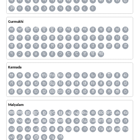
ધ
ન
પ
ફ
બ
ભ
મ
ય
ર
લ
વ
શ
ષ
સ
હ
ૐ
૦
૧
૨
૩
૪
૫
૬
૭
૮
૯
Gurmukhi
ਅ
ਆ
ਇ
ਈ
ਉ
ਊ
ਏ
ਐ
ਓ
ਔ
ਕ
ਖ
ਗ
ਘ
ਚ
ਛ
ਜ
ਝ
ਟ
ਠ
ਡ
ਢ
ਣ
ਤ
ਥ
ਦ
ਧ
ਨ
ਪ
ਫ
ਬ
ਭ
ਮ
ਯ
ਰ
ਲ
ਲ਼
ਵ
ਸ਼
ਸ
ਹ
ਖ਼
ਗ਼
ਜ਼
ਫ਼
੧
੨
੩
੪
੫
੬
੭
੮
੯
ੲ
ੳ
ੴ
Kannada
ಅ
ಆ
ಇ
ಈ
ಉ
ಊ
ಋ
ಎ
ಏ
ಐ
ಒ
ಓ
ಔ
ಕ
ಖ
ಗ
ಘ
ಚ
ಛ
ಜ
ಝ
ಟ
ಠ
ಡ
ಢ
ಣ
ತ
ಥ
ದ
ಧ
ನ
ಪ
ಫ
ಬ
ಭ
ಮ
ಯ
ರ
ಲ
ವ
ಶ
ಷ
ಸ
ಹ
೧
Malyalam
അ
ആ
ഇ
ഈ
ഉ
ഊ
ഋ
എ
ഏ
ഐ
ഒ
ഓ
ഔ
ക
ഖ
ഗ
ഘ
ച
ഛ
ജ
ഝ
ഞ
ട
ഠ
ഡ
ഢ
ണ
ത
ഥ
ദ
ധ
ന
പ
ഫ
ബ
ഭ
മ
യ
ര
റ
ല
വ
ശ
ഷ
സ
ഹ
൧
൪
൫
൭
൮
൯