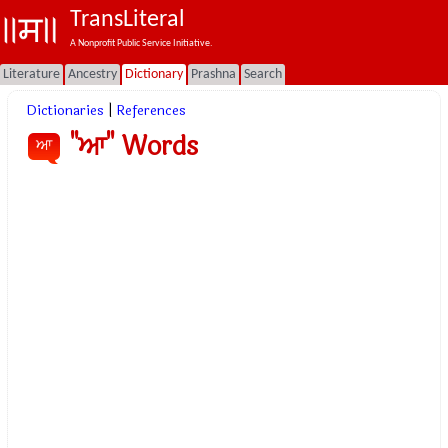
TransLiteral
A Nonprofit Public Service Initiative.
Literature
Ancestry
Dictionary
Prashna
Search
Dictionaries
|
References
"ਆ" Words
ਆ