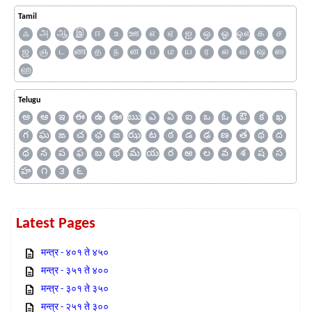
Tamil
ஃ
அ
ஆ
இ
ஈ
உ
ஊ
எ
ஏ
ஐ
ஒ
ஓ
ஔ
க
ச
ஜ
ஞ
ட
ண
த
ந
ன
ப
ம
ய
ர
ல
வ
ஷ
ஸ
ஹ
Telugu
అ
ఆ
ఇ
ఈ
ఉ
ఊ
ఋ
ఎ
ఏ
ఐ
ఒ
ఓ
ఔ
క
ఖ
గ
ఘ
ఙ
చ
ఛ
జ
ఝ
ట
ఠ
డ
ఢ
ణ
త
థ
ద
ధ
న
ప
ఫ
బ
భ
మ
య
ర
ఱ
ల
వ
శ
ష
స
హ
౧
౩
౬
Latest Pages
मन्त्र - ४०१ ते ४५०
मन्त्र - ३५१ ते ४००
मन्त्र - ३०१ ते ३५०
मन्त्र - २५१ ते ३००