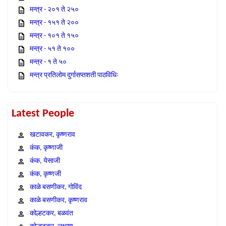
मन्त्र - २०१ ते २५०
मन्त्र - १५१ ते २००
मन्त्र - १०१ ते १५०
मन्त्र - ५१ ते १००
मन्त्र - १ ते ५०
मन्त्र प्रतिलोम दुर्गासप्तशती पाठविधिः
Latest People
खटावकर, कृष्णराव
कंक, कृष्णाजी
कंक, येसाजी
कंक, कृष्णजी
काळे बसणीकर, गोविंद
काळे बसणीकर, कृष्णराव
कोल्हटकर, बळवंत