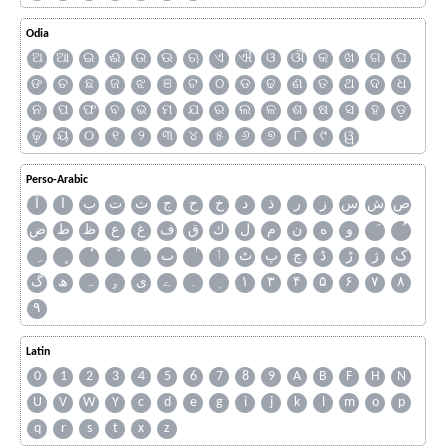
Odia
ଅ
ଆ
ଇ
ଈ
ଉ
ଊ
ଋ
ଏ
ଐ
ଓ
ଔ
କ
ଖ
ଗ
ଘ
ଙ
ଚ
ଛ
ଜ
ଝ
ଞ
ଟ
ଠ
ଡ
ଢ
ଣ
ତ
ଥ
ଦ
ଧ
ନ
ପ
ଫ
ବ
ଭ
ମ
ଯ
ର
ଲ
ଳ
ଶ
ଷ
ସ
ହ
ଡ଼
ଢ଼
ୟ
୦
୧
୨
୩
୪
୫
୬
୭
୮
୯
ୱ
Perso-Arabic
ص
ش
س
ز
ر
ذ
د
خ
ح
ج
ث
ت
ب
ا
آ
و
ه
ن
م
ل
ك
ق
ف
غ
ع
ظ
ط
ض
ک
ژ
ڑ
ڈ
چ
پ
ٹ
ٲ
ٮ
گ
ھ
ہ
ۄ
ی
ے
۔
۱
۳
۴
۵
۶
۷
۸
۹
Latin
0
1
2
3
4
5
6
7
8
9
A
B
F
H
N
U
V
W
Y
c
d
e
g
i
j
k
l
m
o
p
q
r
s
t
x
z