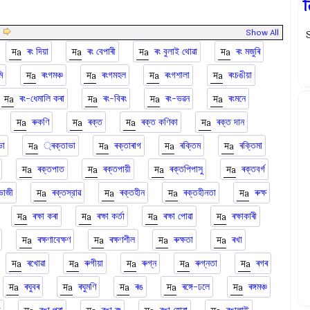
|
Show All
ৰং দিয়া
ৰং বেপাৰী
ৰং বুলাই থোৱা
ৰং মজুৰি
ি
ৰংগমঞ্চ
ৰংগমহল
ৰংগশালা
ৰংচঙীয়া
ৰং-ধেমালি কৰা
ৰং-বিৰং
ৰং-ভৱন
ৰংমনে
ৰুকণি
ৰক্ত
ৰক্ত কণিকা
ৰক্ত দান
ভা
্ৰক্তাভা
ৰক্তাৰাগ
ৰক্তিম
ৰক্তিমা
ৰক্তপাত
ৰক্তপায়ী
ৰক্তপিপাসু
ৰক্তবর্গ
ভোজী
ৰক্তস্রাৱ
ৰক্তহীন
ৰক্তহীনতা
ৰুক্ষ
ৰক্ষা কৰা
ৰক্ষা কর্তা
ৰক্ষা পোৱা
ৰক্ষাকাৰী
ৰক্ষণাবেক্ষণ
ৰক্ষণশীল
ৰুক্ষতা
ৰখা
ৰখোৱা
ৰুগীয়া
ৰুগ্ন
ৰুগ্নতা
ৰগৰ
ৰঘুবৰ
ৰঘুমণি
ৰঙ
ৰঙ্গে-ঢলে
ৰঙ্গমঞ্চ