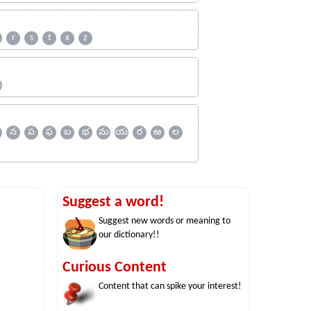
r
s
t
x
z
ஹ
న
ప
ఫ
బ
భ
మ
య
ర
ఱ
ల
Suggest a word!
Suggest new words or meaning to
our dictionary!!
Curious Content
Content that can spike your interest!