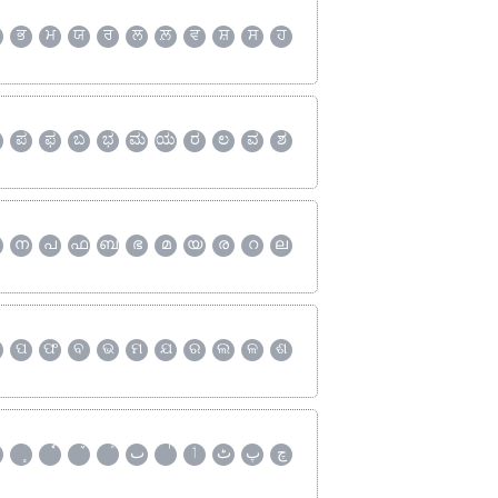
ਭ
ਮ
ਯ
ਰ
ਲ
ਲ਼
ਵ
ਸ਼
ਸ
ਹ
ಪ
ಫ
ಬ
ಭ
ಮ
ಯ
ರ
ಲ
ವ
ಶ
ന
പ
ഫ
ബ
ഭ
മ
യ
ര
റ
ല
ପ
ଫ
ବ
ଭ
ମ
ଯ
ର
ଲ
ଳ
ଶ
چ
پ
ٹ
ٲ
ٮ