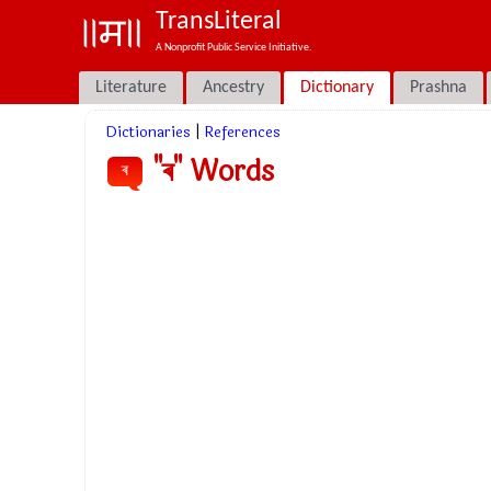
TransLiteral
A Nonprofit Public Service Initiative.
Literature
Ancestry
Dictionary
Prashna
Dictionaries
|
References
"ৰ" Words
ৰ