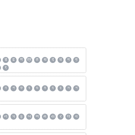
ड
ढ
ण
त्र
त
थ
द
ध
न
ऩ
९
ন
প
ফ
ব
ভ
ম
য
র
ল
শ
ન
પ
ફ
બ
ભ
મ
ય
ર
લ
વ