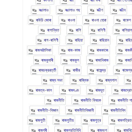
ৰঙ্গশালা
ৰঙা
ৰঙা কৰা
ৰঙা পেলোৱ
ৰঙালাও
ৰঙালাও গছ
ৰঙীণ
ৰঙীন
ৰাউচি জোৰা
ৰাওনা
ৰাওনা হোৱা
ৰাকেশ
ৰাগান্বিত
ৰাগি
ৰাগিণী
ৰাগিয়াল
ৰাগ-ৰাগিণী
ৰাছিয়া
ৰাছিয়ান
ৰাছি
ৰাজঅট্টালিকা
ৰাজ-কাজ
ৰাজকাৰেং
ৰাজক
ৰাজকুমাৰী
ৰাজকুল
ৰাজাধিৰাজ
ৰাজা
ৰাজচক্রৱর্ত্তী
ৰাজীৱ
ৰাজেন্দ্র
ৰাজেশ্
ৰাজ্য সভা
ৰাজ্যিক
ৰাজ্যপাল
ৰাজত্ব-কাল
ৰাজদণ্ড
ৰাজদূত
ৰাজদ্রো
ৰাজনীতি
ৰাজনীতি বিষয়ক
ৰাজনীতি শাস
ৰাজনীতি-বিজ্ঞান
ৰাজনীতিবিজ্ঞানী
ৰাজনীতিবিদ
ৰাজপুতী
ৰাজপুতীয়
ৰাজপুত্র
ৰাজপত্রিত
ৰাজপুৰী
ৰাজপ্রতিনিধি
ৰাজবংশ
ৰাজবিদ