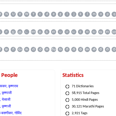
H
N
U
V
W
Y
c
d
e
g
i
j
k
l
m
o
p
q
க
ச
ஜ
ஞ
ட
ண
த
ந
ன
ப
ம
ய
ர
ல
வ
ஷ
ஸ
క
ఖ
గ
ఘ
ఙ
చ
ఛ
జ
ఝ
ట
ఠ
డ
ఢ
ణ
త
థ
ద
ధ
t People
Statistics
वकर, कृष्णराव
71 Dictionaries
 कृष्णाजी
58,915 Total Pages
, येसाजी
5,000 Hindi Pages
, कृष्णजी
30,121 Marathi Pages
े बसणीकर, गोविंद
2,921 Tags