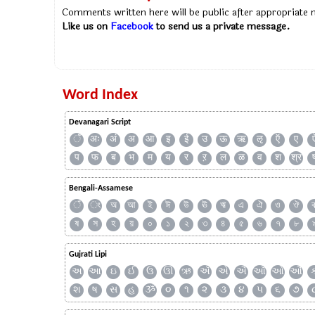
Comments written here will be public after appropriate
Like us on
Facebook
to send us a private message.
Word Index
Devanagari Script
ँ
अः
अं
अ
आ
इ
ई
उ
ऊ
ऋ
ऌ
ऍ
ए
प
फ
ब
भ
म
य
र
ऱ
ल
ळ
व
श
श्र
Bengali-Assamese
ঁ
ং
অ
আ
ই
ঈ
উ
ঊ
ঋ
এ
ঐ
ও
ঔ
ষ
স
হ
য়
০
১
২
৩
৪
৫
৬
৭
৮
Gujrati Lipi
અ
આ
ઇ
ઈ
ઉ
ઊ
ઋ
ઍ
એ
ઐ
ઑ
ઓ
ઔ
શ
ષ
સ
હ
ૐ
૦
૧
૨
૩
૪
૫
૬
૭