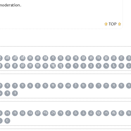
 moderation.
TOP
ऐ
ऑ
ओ
औ
क
क्ष
ख
ग
घ
ङ
च
छ
ज्ञ
ज
झ
ञ
ट
ठ
ष
स
ह
ॐ
ज़
फ़
य़
ॠ
ॡ
०
१
२
३
४
५
६
७
८
ক
খ
গ
ঘ
ঙ
চ
ছ
জ
ঝ
ঞ
ঠ
ড
ঢ
ণ
ত
থ
দ
ধ
৯
ৰ
ৱ
ક
ખ
ગ
ઘ
ચ
છ
જ
ઝ
ઞ
ટ
ઠ
ડ
ઢ
ણ
ત
થ
દ
ધ
૮
૯