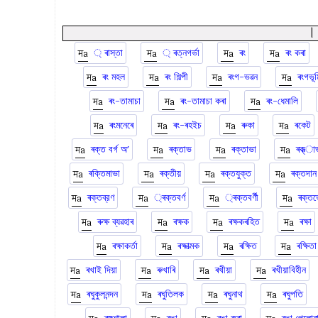
্ ৰাস্তা
্ ৰত্নগর্ভা
ৰং
ৰং কৰা
ৰং মহল
ৰং শিল্পী
ৰংগ-ভৱন
ৰংগভূম
ৰং-তামাচা
ৰং-তামাচা কৰা
ৰং-ধেমালি
ৰংমনেৰে
ৰং-ৰহইচ
ৰুকা
ৰকেট
ৰক্ত বর্গ অʼ
ৰক্তাভ
ৰক্তাভা
ৰক্ত্া
ৰক্তিমাভা
ৰক্তীয়
ৰক্তযুক্ত
ৰক্তদান
ৰক্তব্রণ
্ৰক্তবর্ণ
্ৰক্তবর্ণী
ৰক্ত
ৰুক্ষ ব্যৱহাৰ
ৰক্ষক
ৰক্ষকৰহিত
ৰক্ষা
ৰক্ষাকর্তা
ৰক্ষাত্মক
ৰক্ষিত
ৰক্ষিতা
ৰখাই দিয়া
ৰুখাৰি
ৰখীয়া
ৰখীয়াবিহীন
ৰঘুকুলনন্দন
ৰঘুতিলক
ৰঘুনাথ
ৰঘুপতি