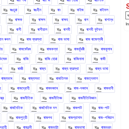
া
ৰঙা পৰা
ৰঙা ৰং
ৰঙা হোৱা
ৰঙালাউ
ৰঙচুৱা
ৰঙহীন
ৰাং
ৰাইজ
ৰাইফল
ৰাক্ষক
ৰাক্ষস
ৰাক্ষহ
ৰাগ
ৰাগান্ধ
I
ৰাগী
ৰাগীয়াল
ৰাগবী
ৰাগবী ফুটবল
য়ান ৰুবল
ৰাজ ব্যৱস্থা
ৰাজ ভাষা
ৰাজ ৰাজেশ্বৰী
ীয়
ৰাজকোঁৱৰ
ৰাজকন্যা
ৰাজকুঁৱৰী
ৰাজকুমাৰ
ভিষেক
ৰাজি
ৰাজি হোৱা
ৰাজিনামা
ৰাজী
বৰ
ৰাজ্ঞী
ৰাজ্য
ৰাজ্য ব্যৱস্থা
ৰাজ্য ভাষা
ৰাজ্যভাৰ
ৰাজ্যসভা
ৰাজতিলক
ৰাজত্বকাল
হ
ৰাজদ্রোহী
ৰাজদৰবাৰ
ৰাজ-দৰবাৰ
ৰাজধানী
্ত্র
ৰাজনীতিক
ৰাজনীতিজ্ঞ
ৰাজনীতিবিজ্ঞান
ৰাজনৈতিক
ৰাজনৈতিক দল
ৰাজপাট
ৰাজ-পাট
ৰাজপুত্রী
ৰাজপথ
ৰাজপ্রাসাদ
ৰাজ-পৰিয়াল
্রোহী
ৰাজবন্দী
ৰাজভাট্টা
ৰাজভাষা
ৰাজভৱন