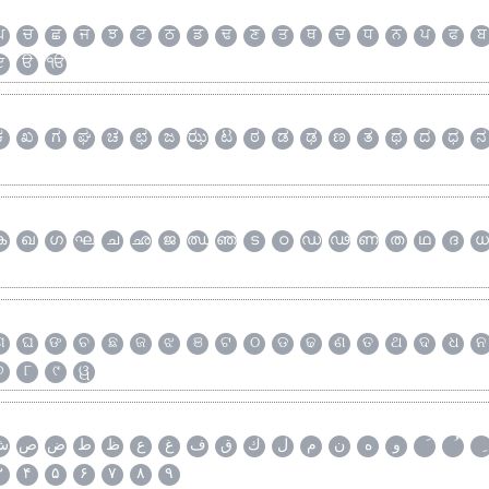
ਘ
ਚ
ਛ
ਜ
ਝ
ਟ
ਠ
ਡ
ਢ
ਣ
ਤ
ਥ
ਦ
ਧ
ਨ
ਪ
ਫ
ਬ
ੲ
ੳ
ੴ
ಕ
ಖ
ಗ
ಘ
ಚ
ಛ
ಜ
ಝ
ಟ
ಠ
ಡ
ಢ
ಣ
ತ
ಥ
ದ
ಧ
ನ
ക
ഖ
ഗ
ഘ
ച
ഛ
ജ
ഝ
ഞ
ട
ഠ
ഡ
ഢ
ണ
ത
ഥ
ദ
ധ
ଗ
ଘ
ଙ
ଚ
ଛ
ଜ
ଝ
ଞ
ଟ
ଠ
ଡ
ଢ
ଣ
ତ
ଥ
ଦ
ଧ
ନ
୭
୮
୯
ୱ
و
ه
ن
م
ل
ك
ق
ف
غ
ع
ظ
ط
ض
ص
ش
۳
۴
۵
۶
۷
۸
۹