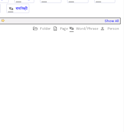
ৰাজমিস্ত্রী
|
Show All
Folder
Page
Word/Phrase
Person