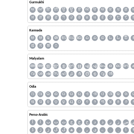
Gurmukhi
ਅ
ਆ
ਇ
ਈ
ਉ
ਊ
ਏ
ਐ
ਓ
ਔ
ਕ
ਖ
ਗ
ਖ਼
ਗ਼
ਜ਼
ਫ਼
੧
੨
੩
੪
੫
੬
੭
੮
੯
Kannada
ಅ
ಆ
ಇ
ಈ
ಉ
ಊ
ಋ
ಎ
ಏ
ಐ
ಒ
ಓ
ಔ
ಷ
ಸ
ಹ
೧
Malyalam
അ
ആ
ഇ
ഈ
ഉ
ഊ
ഋ
എ
ഏ
ഐ
ഒ
ഓ
ഔ
വ
ശ
ഷ
സ
ഹ
൧
൪
൫
൭
൮
൯
Odia
ଅ
ଆ
ଇ
ଈ
ଉ
ଊ
ଋ
ଏ
ଐ
ଓ
ଔ
କ
ଖ
ଷ
ସ
ହ
ଡ଼
ଢ଼
ୟ
୦
୧
୨
୩
୪
୫
୬
Perso-Arabic
س
ز
ر
ذ
د
خ
ح
ج
ث
ت
ب
ا
آ
ڈ
ڑ
ژ
ک
گ
ھ
ہ
ۄ
ی
ے
۔
۱