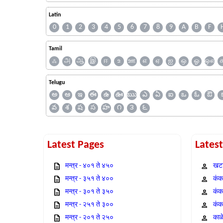
Latin
0
1
2
3
4
5
6
7
8
9
A
B
F
Tamil
ஃ
அ
ஆ
இ
ஈ
உ
ஊ
எ
ஏ
ஐ
ஒ
ஓ
ஔ
Telugu
అ
ఆ
ఇ
ఈ
ఉ
ఊ
ఋ
ఎ
ఏ
ఐ
ఒ
ఓ
ఔ
వ
శ
ష
స
హ
౧
౩
౬
Latest Pages
Lates
मन्त्र - ४०१ ते ४५०
खटा
मन्त्र - ३५१ ते ४००
कंक,
मन्त्र - ३०१ ते ३५०
कंक
मन्त्र - २५१ ते ३००
कंक
मन्त्र - २०१ ते २५०
काळ