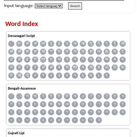
Input language:
Word Index
Devanagari Script
ँ
अः
अं
अ
आ
इ
ई
उ
ऊ
ऋ
ऌ
ऍ
ए
ऐ
ऑ
ओ
औ
क
क्ष
ख
ग
घ
ङ
च
छ
ज्ञ
ज
झ
ञ
ट
ठ
ड
ढ
ण
त्र
त
थ
द
ध
न
ऩ
प
फ
ब
भ
म
य
र
ऱ
ल
ळ
व
श
श्र
ष
स
ह
ॐ
ज़
फ़
य़
ॠ
ॡ
०
१
२
३
४
५
६
७
८
९
Bengali-Assamese
ঁ
ং
অ
আ
ই
ঈ
উ
ঊ
ঋ
এ
ঐ
ও
ঔ
ক
খ
গ
ঘ
ঙ
চ
ছ
জ
ঝ
ঞ
ঠ
ড
ঢ
ণ
ত
থ
দ
ধ
ন
প
ফ
ব
ভ
ম
য
র
ল
শ
ষ
স
হ
য়
০
১
২
৩
৪
৫
৬
৭
৮
৯
ৰ
ৱ
Gujrati Lipi