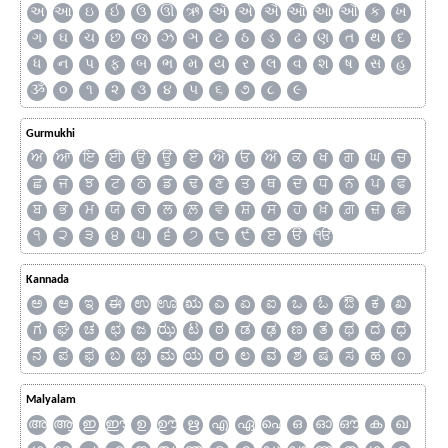
અ
આ
ઇ
ઈ
ઉ
ઊ
ઋ
ઍ
એ
ઐ
ઑ
ઓ
ઔ
ક
ખ
ગ
ઘ
ચ
છ
જ
ઝ
ઞ
ટ
ઠ
ડ
ઢ
ણ
ત
થ
દ
ધ
ન
પ
ફ
બ
ભ
મ
ય
ર
લ
વ
શ
ષ
સ
હ
ૐ
૦
૧
૨
૩
૪
૫
૬
૭
૮
૯
Gurmukhi
ਅ
ਆ
ਇ
ਈ
ਉ
ਊ
ਏ
ਐ
ਓ
ਔ
ਕ
ਖ
ਗ
ਘ
ਚ
ਛ
ਜ
ਝ
ਟ
ਠ
ਡ
ਢ
ਣ
ਤ
ਥ
ਦ
ਧ
ਨ
ਪ
ਫ
ਬ
ਭ
ਮ
ਯ
ਰ
ਲ
ਲ਼
ਵ
ਸ਼
ਸ
ਹ
ਖ਼
ਗ਼
ਜ਼
ਫ਼
੧
੨
੩
੪
੫
੬
੭
੮
੯
ੲ
ੳ
ੴ
Kannada
ಅ
ಆ
ಇ
ಈ
ಉ
ಊ
ಋ
ಎ
ಏ
ಐ
ಒ
ಓ
ಔ
ಕ
ಖ
ಗ
ಘ
ಚ
ಛ
ಜ
ಝ
ಟ
ಠ
ಡ
ಢ
ಣ
ತ
ಥ
ದ
ಧ
ನ
ಪ
ಫ
ಬ
ಭ
ಮ
ಯ
ರ
ಲ
ವ
ಶ
ಷ
ಸ
ಹ
೧
Malyalam
അ
ആ
ഇ
ഈ
ഉ
ഊ
ഋ
എ
ഏ
ഐ
ഒ
ഓ
ഔ
ക
ഖ