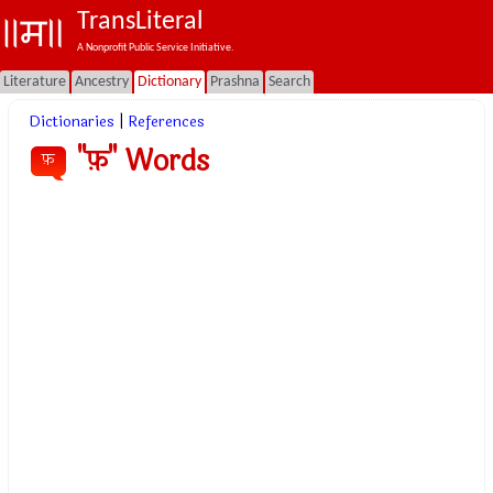
TransLiteral
A Nonprofit Public Service Initiative.
Literature
Ancestry
Dictionary
Prashna
Search
Dictionaries
|
References
"फ़" Words
फ़