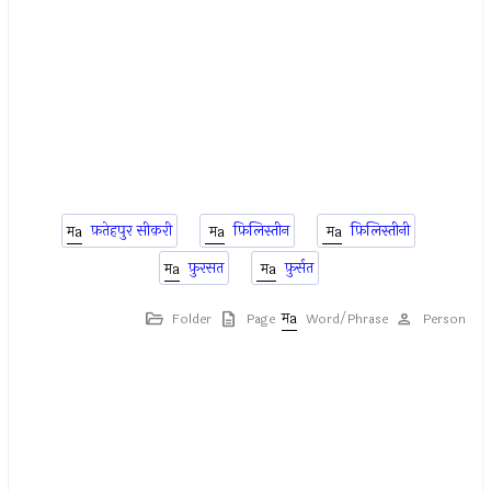
फ़तेहपुर सीक़री
फ़िलिस्तीन
फ़िलिस्तीनी
फ़ुरसत
फ़ुर्सत
Folder
Page
Word/Phrase
Person