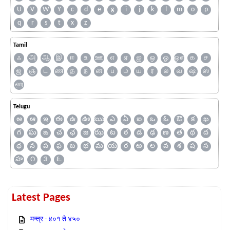
U
V
W
Y
c
d
e
g
i
j
k
l
m
o
p
q
r
s
t
x
z
Tamil
ஃ
அ
ஆ
இ
ஈ
உ
ஊ
எ
ஏ
ஐ
ஒ
ஓ
ஔ
க
ச
ஜ
ஞ
ட
ண
த
ந
ன
ப
ம
ய
ர
ல
வ
ஷ
ஸ
ஹ
Telugu
అ
ఆ
ఇ
ఈ
ఉ
ఊ
ఋ
ఎ
ఏ
ఐ
ఒ
ఓ
ఔ
క
ఖ
గ
ఘ
ఙ
చ
ఛ
జ
ఝ
ట
ఠ
డ
ఢ
ణ
త
థ
ద
ధ
న
ప
ఫ
బ
భ
మ
య
ర
ఱ
ల
వ
శ
ష
స
హ
౧
౩
౬
Latest Pages
मन्त्र - ४०१ ते ४५०