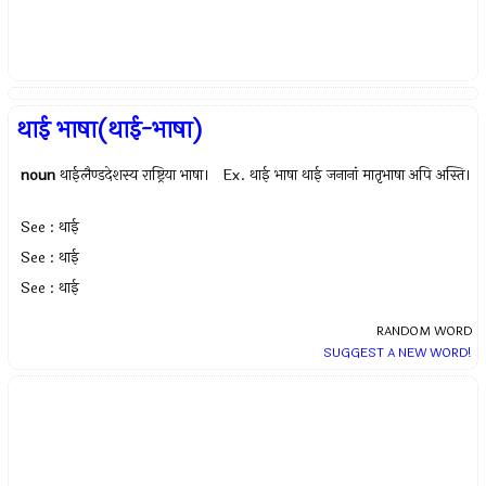
थाई भाषा(थाई-भाषा)
noun
थाईलैण्डदेशस्य राष्ट्रिया भाषा। Ex.
थाई भाषा थाई जनानां मातृभाषा अपि अस्ति।
See : थाई
See : थाई
See : थाई
RANDOM WORD
SUGGEST A NEW WORD!