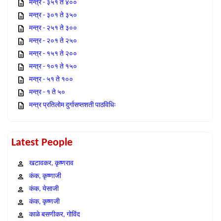
मन्त्र - ३५१ ते ४००
मन्त्र - ३०१ ते ३५०
मन्त्र - २५१ ते ३००
मन्त्र - २०१ ते २५०
मन्त्र - १५१ ते २००
मन्त्र - १०१ ते १५०
मन्त्र - ५१ ते १००
मन्त्र - १ ते ५०
मन्त्र प्रतिलोम दुर्गासप्तशती पाठविधिः
Latest People
खटावकर, कृष्णराव
कंक, कृष्णाजी
कंक, येसाजी
कंक, कृष्णजी
काळे बसणीकर, गोविंद