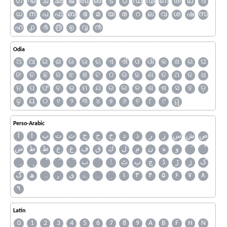
ഗ
ഘ
ച
ഛ
ജ
ഝ
ഞ
ട
ഠ
ഡ
ഢ
ണ
ത
ഥ
ദ
ധ
ന
പ
ഫ
ബ
ഭ
മ
യ
ര
റ
ല
വ
ശ
ഷ
സ
ഹ
൧
൪
൫
൭
൮
൯
Odia
ଅ
ଆ
ଇ
ଈ
ଉ
ଊ
ଋ
ଏ
ଐ
ଓ
ଔ
କ
ଖ
ଗ
ଘ
ଙ
ଚ
ଛ
ଜ
ଝ
ଞ
ଟ
ଠ
ଡ
ଢ
ଣ
ତ
ଥ
ଦ
ଧ
ନ
ପ
ଫ
ବ
ଭ
ମ
ଯ
ର
ଲ
ଳ
ଶ
ଷ
ସ
ହ
ଡ଼
ଢ଼
ୟ
୦
୧
୨
୩
୪
୫
୬
୭
୮
୯
ୱ
Perso-Arabic
ص
ش
س
ز
ر
ذ
د
خ
ح
ج
ث
ت
ب
ا
آ
و
ه
ن
م
ل
ك
ق
ف
غ
ع
ظ
ط
ض
ک
ژ
ڑ
ڈ
چ
پ
ٹ
ٲ
ٮ
گ
ھ
ہ
ۄ
ی
ے
۔
۱
۳
۴
۵
۶
۷
۸
۹
Latin
0
1
2
3
4
5
6
7
8
9
A
B
F
H
N