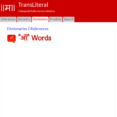
TransLiteral
A Nonprofit Public Service Initiative.
Literature
Ancestry
Dictionary
Prashna
Search
Dictionaries
|
References
"ऑ" Words
ऑ