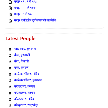
मन्त्र - १०१ ते १५०
मन्त्र - ५१ ते १००
मन्त्र - १ ते ५०
मन्त्र प्रतिलोम दुर्गासप्तशती पाठविधिः
Latest People
खटावकर, कृष्णराव
कंक, कृष्णाजी
कंक, येसाजी
कंक, कृष्णजी
काळे बसणीकर, गोविंद
काळे बसणीकर, कृष्णराव
कोल्हटकर, बळवंत
कोल्हटकर, लक्ष्मण
कोल्हटकर, गोविंद
कोल्हटकर, राम्रचंद्र