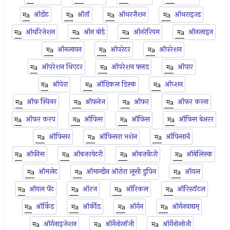
ऑडीट
ऑतॉ
ऑथरज़ैशन
ऑथराइज्ड
ऑथरिज़ेशन
ऑन बोर्ड
ऑनरेरियम
ऑनलाइन
ऑनलायन
ऑपरेटर
ऑपरेशन
ऑपरेशन थिएटर
ऑपरेशन फ्लड
ऑपार
ऑपेरा
ऑप्टिकल डिस्क
ऑप्शन
ऑफ स्पिनर
ऑफनेज
ऑफर
ऑफर करना
ऑफर करप
ऑफिस
ऑफ़िस
ऑफिस बेअरर
ऑफिसर
ऑफिसरा भशेन
ऑफिसाचें
ऑफीस
ऑबज़रवेटरी
ऑबज़र्वेटरी
ऑबेलिस्क
ऑमलेट
ऑमान्डीन ऑरोरा लूसी डुपिन
ऑयल
ऑयल पेंट
ऑरज
ऑरिकल
ऑरिस्टॉटल
ऑर्किड
ऑर्कीड
ऑर्गन
ऑर्गनवाद्यम्
ऑर्गनाइजेशन
ऑर्गेनोलॉजी
ऑर्गेनोलोजी