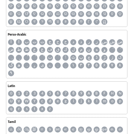
ଙ
ଚ
ଛ
ଜ
ଝ
ଞ
ଟ
ଠ
ଡ
ଢ
ଣ
ତ
ଥ
ଦ
ଧ
ନ
ପ
ଫ
ବ
ଭ
ମ
ଯ
ର
ଲ
ଳ
ଶ
ଷ
ସ
ହ
ଡ଼
ଢ଼
ୟ
୦
୧
୨
୩
୪
୫
୬
୭
୮
୯
ୱ
Perso-Arabic
ص
ش
س
ز
ر
ذ
د
خ
ح
ج
ث
ت
ب
ا
آ
و
ه
ن
م
ل
ك
ق
ف
غ
ع
ظ
ط
ض
ک
ژ
ڑ
ڈ
چ
پ
ٹ
ٲ
ٮ
گ
ھ
ہ
ۄ
ی
ے
۔
۱
۳
۴
۵
۶
۷
۸
۹
Latin
0
1
2
3
4
5
6
7
8
9
A
B
F
H
N
U
V
W
Y
c
d
e
g
i
j
k
l
m
o
p
q
r
s
t
x
z
Tamil
ஃ
அ
ஆ
இ
ஈ
உ
ஊ
எ
ஏ
ஐ
ஒ
ஓ
ஔ
க
ச