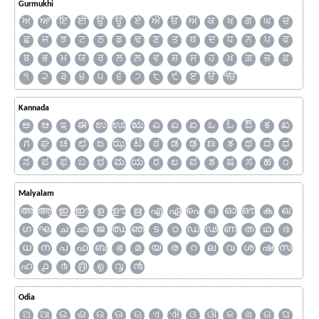
Gurmukhi
ਅ
ਆ
ਇ
ਈ
ਉ
ਊ
ਏ
ਐ
ਓ
ਔ
ਕ
ਖ
ਗ
ਘ
ਚ
ਛ
ਜ
ਝ
ਟ
ਠ
ਡ
ਢ
ਣ
ਤ
ਥ
ਦ
ਧ
ਨ
ਪ
ਫ
ਬ
ਭ
ਮ
ਯ
ਰ
ਲ
ਲ਼
ਵ
ਸ਼
ਸ
ਹ
ਖ਼
ਗ਼
ਜ਼
ਫ਼
੧
੨
੩
੪
੫
੬
੭
੮
੯
ੲ
ੳ
ੴ
Kannada
ಅ
ಆ
ಇ
ಈ
ಉ
ಊ
ಋ
ಎ
ಏ
ಐ
ಒ
ಓ
ಔ
ಕ
ಖ
ಗ
ಘ
ಚ
ಛ
ಜ
ಝ
ಟ
ಠ
ಡ
ಢ
ಣ
ತ
ಥ
ದ
ಧ
ನ
ಪ
ಫ
ಬ
ಭ
ಮ
ಯ
ರ
ಲ
ವ
ಶ
ಷ
ಸ
ಹ
೧
Malyalam
അ
ആ
ഇ
ഈ
ഉ
ഊ
ഋ
എ
ഏ
ഐ
ഒ
ഓ
ഔ
ക
ഖ
ഗ
ഘ
ച
ഛ
ജ
ഝ
ഞ
ട
ഠ
ഡ
ഢ
ണ
ത
ഥ
ദ
ധ
ന
പ
ഫ
ബ
ഭ
മ
യ
ര
റ
ല
വ
ശ
ഷ
സ
ഹ
൧
൪
൫
൭
൮
൯
Odia
ଅ
ଆ
ଇ
ଈ
ଉ
ଊ
ଋ
ଏ
ଐ
ଓ
ଔ
କ
ଖ
ଗ
ଘ