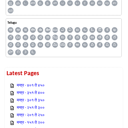
ஜ
ஞ
ட
ண
த
ந
ன
ப
ம
ய
ர
ல
வ
ஷ
ஸ
ஹ
Telugu
అ
ఆ
ఇ
ఈ
ఉ
ఊ
ఋ
ఎ
ఏ
ఐ
ఒ
ఓ
ఔ
క
ఖ
గ
ఘ
ఙ
చ
ఛ
జ
ఝ
ట
ఠ
డ
ఢ
ణ
త
థ
ద
ధ
న
ప
ఫ
బ
భ
మ
య
ర
ఱ
ల
వ
శ
ష
స
హ
౧
౩
౬
Latest Pages
मन्त्र - ४०१ ते ४५०
मन्त्र - ३५१ ते ४००
मन्त्र - ३०१ ते ३५०
मन्त्र - २५१ ते ३००
मन्त्र - २०१ ते २५०
मन्त्र - १५१ ते २००