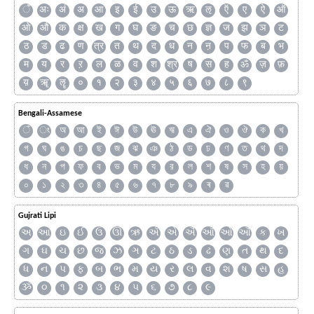
ँ
अः
अं
अ
आ
इ
ई
उ
ऊ
ऋ
ऌ
ऍ
ए
ऐ
ऑ
ओ
औ
क
क्ष
ख
ग
घ
ङ
च
छ
ज्ञ
ज
झ
ञ
ट
ठ
ड
ढ
ण
त्र
त
थ
द
ध
न
ऩ
प
फ
ब
भ
म
य
र
ऱ
ल
ळ
व
श
श्र
ष
स
ह
ॐ
ज़
फ़
य़
ॠ
ॡ
०
१
२
३
४
५
६
७
८
९
Bengali-Assamese
ঁ
ং
অ
আ
ই
ঈ
উ
ঊ
ঋ
এ
ঐ
ও
ঔ
ক
খ
গ
ঘ
ঙ
চ
ছ
জ
ঝ
ঞ
ঠ
ড
ঢ
ণ
ত
থ
দ
ধ
ন
প
ফ
ব
ভ
ম
য
র
ল
শ
ষ
স
হ
য়
০
১
২
৩
৪
৫
৬
৭
৮
৯
ৰ
ৱ
Gujrati Lipi
અ
આ
ઇ
ઈ
ઉ
ઊ
ઋ
ઍ
એ
ઐ
ઑ
ઓ
ઔ
ક
ખ
ગ
ઘ
ચ
છ
જ
ઝ
ઞ
ટ
ઠ
ડ
ઢ
ણ
ત
થ
દ
ધ
ન
પ
ફ
બ
ભ
મ
ય
ર
લ
વ
શ
ષ
સ
હ
ૐ
૦
૧
૨
૩
૪
૫
૬
૭
૮
૯