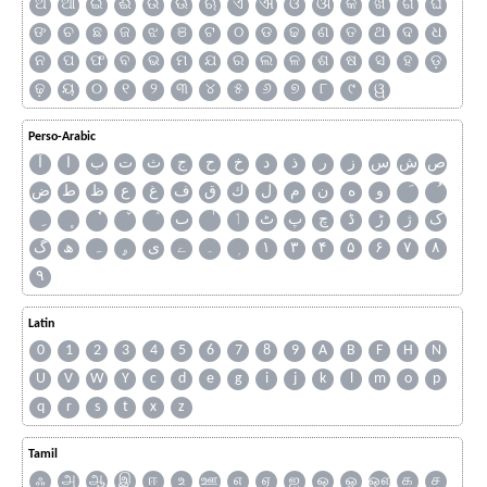
ଅ
ଆ
ଇ
ଈ
ଉ
ଊ
ଋ
ଏ
ଐ
ଓ
ଔ
କ
ଖ
ଗ
ଘ
ଙ
ଚ
ଛ
ଜ
ଝ
ଞ
ଟ
ଠ
ଡ
ଢ
ଣ
ତ
ଥ
ଦ
ଧ
ନ
ପ
ଫ
ବ
ଭ
ମ
ଯ
ର
ଲ
ଳ
ଶ
ଷ
ସ
ହ
ଡ଼
ଢ଼
ୟ
୦
୧
୨
୩
୪
୫
୬
୭
୮
୯
ୱ
Perso-Arabic
ص
ش
س
ز
ر
ذ
د
خ
ح
ج
ث
ت
ب
ا
آ
و
ه
ن
م
ل
ك
ق
ف
غ
ع
ظ
ط
ض
ک
ژ
ڑ
ڈ
چ
پ
ٹ
ٲ
ٮ
گ
ھ
ہ
ۄ
ی
ے
۔
۱
۳
۴
۵
۶
۷
۸
۹
Latin
0
1
2
3
4
5
6
7
8
9
A
B
F
H
N
U
V
W
Y
c
d
e
g
i
j
k
l
m
o
p
q
r
s
t
x
z
Tamil
ஃ
அ
ஆ
இ
ஈ
உ
ஊ
எ
ஏ
ஐ
ஒ
ஓ
ஔ
க
ச