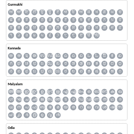
Gurmukhi
ਅ
ਆ
ਇ
ਈ
ਉ
ਊ
ਏ
ਐ
ਓ
ਔ
ਕ
ਖ
ਗ
ਘ
ਚ
ਛ
ਜ
ਝ
ਟ
ਠ
ਡ
ਢ
ਣ
ਤ
ਥ
ਦ
ਧ
ਨ
ਪ
ਫ
ਬ
ਭ
ਮ
ਯ
ਰ
ਲ
ਲ਼
ਵ
ਸ਼
ਸ
ਹ
ਖ਼
ਗ਼
ਜ਼
ਫ਼
੧
੨
੩
੪
੫
੬
੭
੮
੯
ੲ
ੳ
ੴ
Kannada
ಅ
ಆ
ಇ
ಈ
ಉ
ಊ
ಋ
ಎ
ಏ
ಐ
ಒ
ಓ
ಔ
ಕ
ಖ
ಗ
ಘ
ಚ
ಛ
ಜ
ಝ
ಟ
ಠ
ಡ
ಢ
ಣ
ತ
ಥ
ದ
ಧ
ನ
ಪ
ಫ
ಬ
ಭ
ಮ
ಯ
ರ
ಲ
ವ
ಶ
ಷ
ಸ
ಹ
೧
Malyalam
അ
ആ
ഇ
ഈ
ഉ
ഊ
ഋ
എ
ഏ
ഐ
ഒ
ഓ
ഔ
ക
ഖ
ഗ
ഘ
ച
ഛ
ജ
ഝ
ഞ
ട
ഠ
ഡ
ഢ
ണ
ത
ഥ
ദ
ധ
ന
പ
ഫ
ബ
ഭ
മ
യ
ര
റ
ല
വ
ശ
ഷ
സ
ഹ
൧
൪
൫
൭
൮
൯
Odia