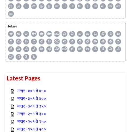
ஜ
ஞ
ட
ண
த
ந
ன
ப
ம
ய
ர
ல
வ
ஷ
ஸ
ஹ
Telugu
అ
ఆ
ఇ
ఈ
ఉ
ఊ
ఋ
ఎ
ఏ
ఐ
ఒ
ఓ
ఔ
క
ఖ
గ
ఘ
ఙ
చ
ఛ
జ
ఝ
ట
ఠ
డ
ఢ
ణ
త
థ
ద
ధ
న
ప
ఫ
బ
భ
మ
య
ర
ఱ
ల
వ
శ
ష
స
హ
౧
౩
౬
Latest Pages
मन्त्र - ४०१ ते ४५०
मन्त्र - ३५१ ते ४००
मन्त्र - ३०१ ते ३५०
मन्त्र - २५१ ते ३००
मन्त्र - २०१ ते २५०
मन्त्र - १५१ ते २००