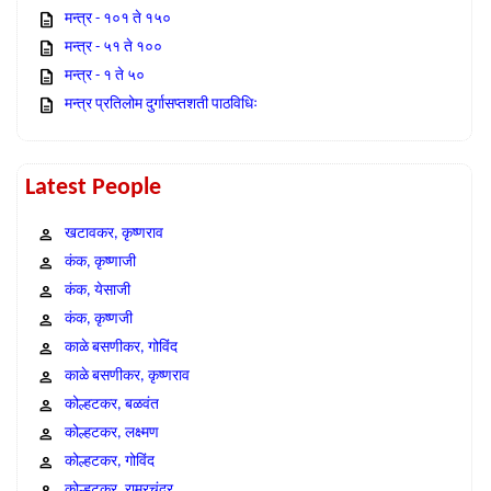
मन्त्र - १०१ ते १५०
मन्त्र - ५१ ते १००
मन्त्र - १ ते ५०
मन्त्र प्रतिलोम दुर्गासप्तशती पाठविधिः
Latest People
खटावकर, कृष्णराव
कंक, कृष्णाजी
कंक, येसाजी
कंक, कृष्णजी
काळे बसणीकर, गोविंद
काळे बसणीकर, कृष्णराव
कोल्हटकर, बळवंत
कोल्हटकर, लक्ष्मण
कोल्हटकर, गोविंद
कोल्हटकर, राम्रचंद्र