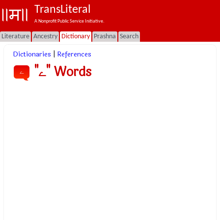
TransLiteral
A Nonprofit Public Service Initiative.
Literature
Ancestry
Dictionary
Prashna
Search
Dictionaries
|
References
"ے" Words
ے