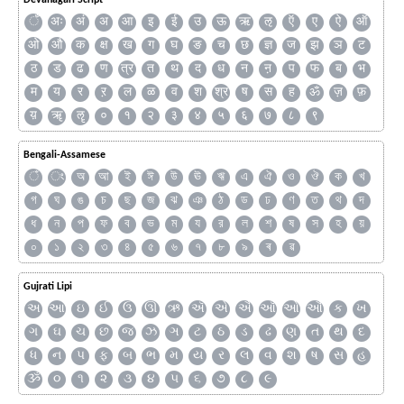
Devanagari Script
ँ
अः
अं
अ
आ
इ
ई
उ
ऊ
ऋ
ऌ
ऍ
ए
ऐ
ऑ
ओ
औ
क
क्ष
ख
ग
घ
ङ
च
छ
ज्ञ
ज
झ
ञ
ट
ठ
ड
ढ
ण
त्र
त
थ
द
ध
न
ऩ
प
फ
ब
भ
म
य
र
ऱ
ल
ळ
व
श
श्र
ष
स
ह
ॐ
ज़
फ़
य़
ॠ
ॡ
०
१
२
३
४
५
६
७
८
९
Bengali-Assamese
ঁ
ং
অ
আ
ই
ঈ
উ
ঊ
ঋ
এ
ঐ
ও
ঔ
ক
খ
গ
ঘ
ঙ
চ
ছ
জ
ঝ
ঞ
ঠ
ড
ঢ
ণ
ত
থ
দ
ধ
ন
প
ফ
ব
ভ
ম
য
র
ল
শ
ষ
স
হ
য়
০
১
২
৩
৪
৫
৬
৭
৮
৯
ৰ
ৱ
Gujrati Lipi
અ
આ
ઇ
ઈ
ઉ
ઊ
ઋ
ઍ
એ
ઐ
ઑ
ઓ
ઔ
ક
ખ
ગ
ઘ
ચ
છ
જ
ઝ
ઞ
ટ
ઠ
ડ
ઢ
ણ
ત
થ
દ
ધ
ન
પ
ફ
બ
ભ
મ
ય
ર
લ
વ
શ
ષ
સ
હ
ૐ
૦
૧
૨
૩
૪
૫
૬
૭
૮
૯