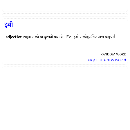
इबी
adjective
शत्रुता राख्‍ने वा दुश्मनी बढ़ाउने Ex.
इबी राख्‍नेहरूसित टाडा बस्नुपर्छ
RANDOM WORD
SUGGEST A NEW WORD!